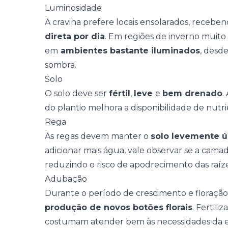
Luminosidade
A cravina prefere locais ensolarados, recebe
direta por dia
. Em regiões de inverno muito
em
ambientes bastante iluminados
, desd
sombra.
Solo
O solo deve ser
fértil
,
leve
e
bem drenado
.
do plantio melhora a disponibilidade de nutr
Rega
As regas devem manter o
solo levemente 
adicionar mais água, vale observar se a camad
reduzindo o risco de apodrecimento das raíze
Adubação
Durante o período de crescimento e floração
produção de novos botões florais
. Fertil
costumam atender bem às necessidades da e