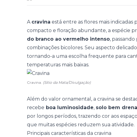
A
cravina
está entre as flores mais indicadas 
compacto e floração abundante, a espécie p
do branco ao vermelho intenso
, passando 
combinações bicolores. Seu aspecto delicad
tornando-a uma escolha frequente para cant
temperaturas mais baixas.
Cravina.
(Sitio da Mata/Divulgação)
Além do valor ornamental, a cravina se desta
recebe
boa luminosidade
,
solo bem dren
por longos períodos, trazendo cor aos espa
que muitas espécies reduzem sua atividade.
Principais características da cravina