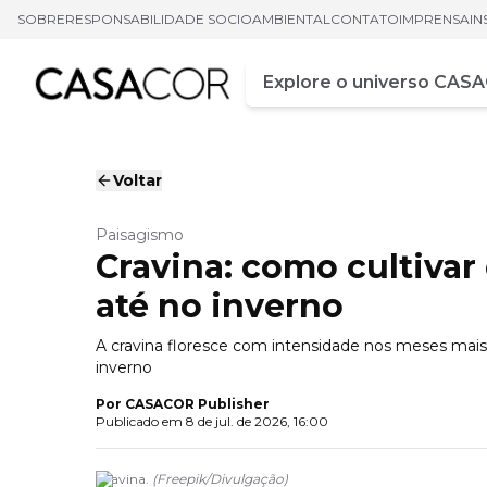
SOBRE
RESPONSABILIDADE SOCIOAMBIENTAL
CONTATO
IMPRENSA
IN
Campo de busca
Digite pelo menos três ca
Voltar
Paisagismo
Cravina: como cultivar 
até no inverno
A cravina floresce com intensidade nos meses mais 
inverno
Por
CASACOR Publisher
Publicado em
8 de jul. de 2026, 16:00
Cravina.
(
Freepik
/
Divulgação
)