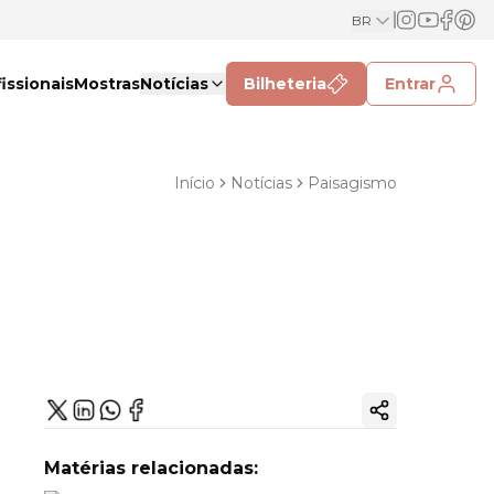
BR
issionais
Mostras
Notícias
Bilheteria
Entrar
Início
Notícias
Paisagismo
Copiar link
Matérias relacionadas: