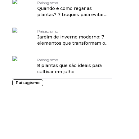
Paisagismo
Quando e como regar as
plantas? 7 truques para evitar
excesso ou falta de água
Paisagismo
Jardim de inverno moderno: 7
elementos que transformam o
espaço
Paisagismo
8 plantas que são ideais para
cultivar em julho
Paisagismo