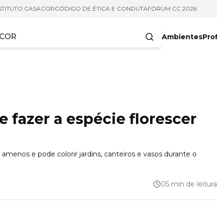
STITUTO CASACOR
CÓDIGO DE ÉTICA E CONDUTA
FÓRUM CC 2026
Ambientes
Prof
racteres
e fazer a espécie florescer
amenos e pode colorir jardins, canteiros e vasos durante o
05 min de leitura