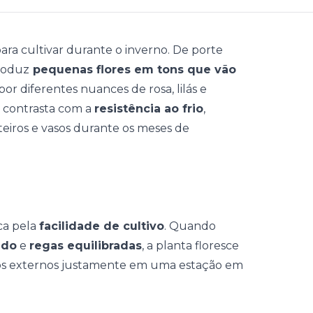
para
cultivar durante o inverno
. De porte
roduz
pequenas flores em tons que vão
por diferentes nuances de rosa, lilás e
o contrasta com a
resistência ao frio
,
eiros e vasos durante os meses de
ca pela
facilidade de cultivo
. Quando
ado
e
regas equilibradas
, a planta floresce
ços externos justamente em uma estação em