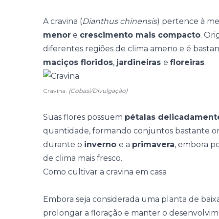
A cravina (
Dianthus chinensis
) pertence à me
menor
e
crescimento mais compacto
. Ori
diferentes regiões de clima ameno e é basta
maciços floridos
,
jardineiras
e
floreiras
.
Cravina.
(Cobasi/Divulgação)
Suas flores possuem
pétalas delicadament
quantidade, formando conjuntos bastante orn
durante o
inverno
e a
primavera
, embora p
de clima mais fresco.
Como cultivar a cravina em casa
Embora seja considerada uma
planta de bai
prolongar a floração e manter o desenvolvim