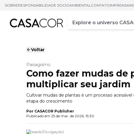
SOBRE
RESPONSABILIDADE SOCIOAMBIENTAL
CONTATO
IMPRENSA
IN
Campo de busca
Digite pelo menos três ca
Voltar
Paisagismo
Como fazer mudas de pl
multiplicar seu jardim
Cultivar mudas de plantas é um processo acessível
etapa do crescimento
Por
CASACOR Publisher
Publicado em
25 de mar. de 2026, 15:30
(
Freepik
/
Divulgação
)