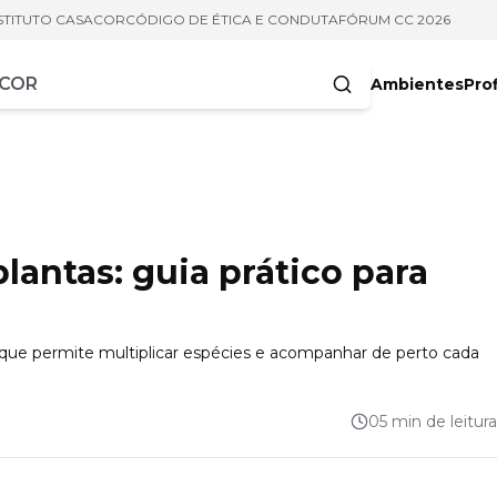
STITUTO CASACOR
CÓDIGO DE ÉTICA E CONDUTA
FÓRUM CC 2026
Ambientes
Prof
racteres
antas: guia prático para
 que permite multiplicar espécies e acompanhar de perto cada
05 min de leitura