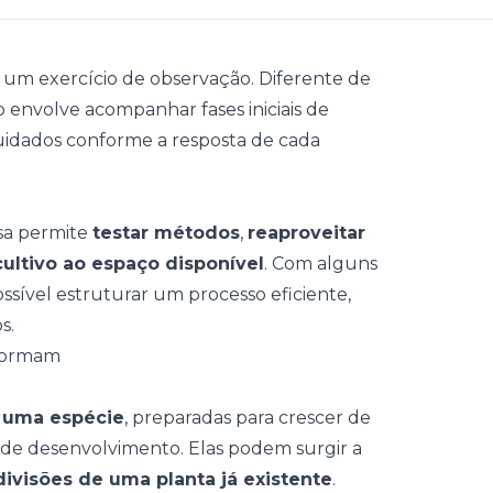
, um exercício de observação. Diferente de
o envolve acompanhar fases iniciais de
uidados
conforme a resposta de cada
asa permite
testar métodos
,
reaproveitar
ultivo ao espaço disponível
. Com alguns
ossível estruturar um processo eficiente,
os
.
 formam
 uma espécie
, preparadas para crescer de
 de desenvolvimento. Elas podem surgir a
ivisões de uma planta já existente
.