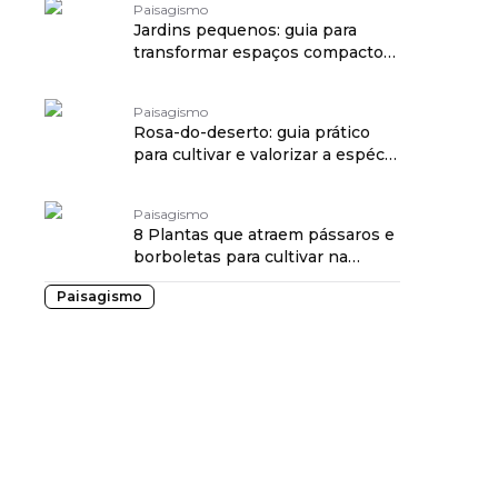
Paisagismo
Jardins pequenos: guia para
transformar espaços compactos
em refúgios
Paisagismo
Rosa-do-deserto: guia prático
para cultivar e valorizar a espécie
em casa
Paisagismo
8 Plantas que atraem pássaros e
borboletas para cultivar na
varanda
Paisagismo