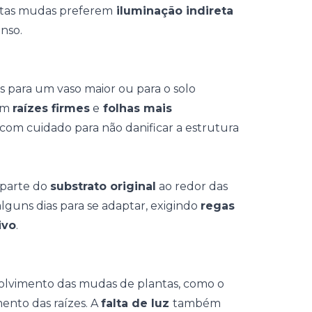
uitas mudas preferem
iluminação indireta
enso.
as para um
vaso maior
ou para o solo
tam
raízes firmes
e
folhas mais
o com cuidado para não danificar a estrutura
 parte do
substrato original
ao redor das
lguns dias para se adaptar, exigindo
regas
ivo
.
lvimento das mudas de plantas, como o
ento das raízes. A
falta de luz
também