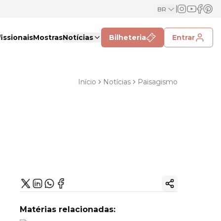
BR
issionais
Mostras
Notícias
Bilheteria
Entrar
Início
Notícias
Paisagismo
Copiar link
Matérias relacionadas: