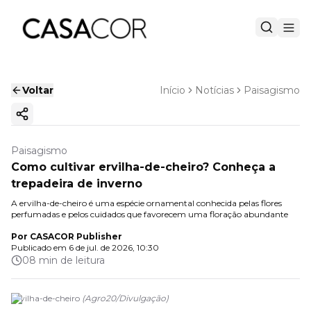
Voltar
Início
Notícias
Paisagismo
Copiar link
Paisagismo
Como cultivar ervilha-de-cheiro? Conheça a
trepadeira de inverno
A ervilha-de-cheiro é uma espécie ornamental conhecida pelas flores
perfumadas e pelos cuidados que favorecem uma floração abundante
Por
CASACOR Publisher
Publicado em
6 de jul. de 2026, 10:30
08 min de leitura
Ervilha-de-cheiro
(
Agro20
/
Divulgação
)