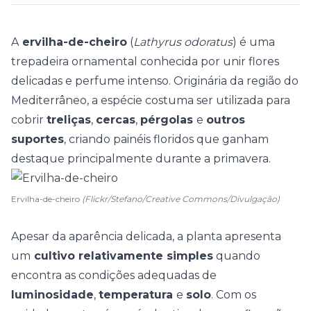
A
ervilha-de-cheiro
(
Lathyrus odoratus
) é uma
trepadeira ornamental
conhecida por unir flores
delicadas e perfume intenso. Originária da região do
Mediterrâneo, a espécie costuma ser utilizada para
cobrir
treliças
,
cercas
,
pérgolas
e
outros
suportes
, criando painéis floridos que ganham
destaque principalmente durante a primavera.
Ervilha-de-cheiro
(Flickr/Stefano/Creative Commons/Divulgação)
Apesar da aparência delicada, a planta apresenta
um
cultivo relativamente simples
quando
encontra as condições adequadas de
luminosidade
,
temperatura
e
solo
. Com os