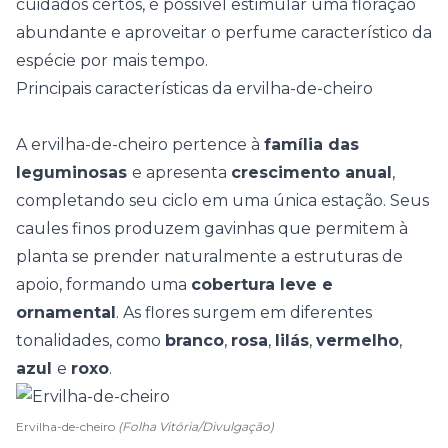
cuidados certos, é possível estimular uma floração
abundante e aproveitar o perfume característico da
espécie por mais tempo.
Principais características da ervilha-de-cheiro
A ervilha-de-cheiro pertence à
família das
leguminosas
e apresenta
crescimento anual
,
completando seu ciclo em uma única estação. Seus
caules finos produzem gavinhas que permitem à
planta se prender naturalmente a estruturas de
apoio, formando uma
cobertura leve e
ornamental
. As flores surgem em diferentes
tonalidades, como
branco
,
rosa
,
lilás
,
vermelho
,
azul
e
roxo
.
Ervilha-de-cheiro
(Folha Vitória/Divulgação)