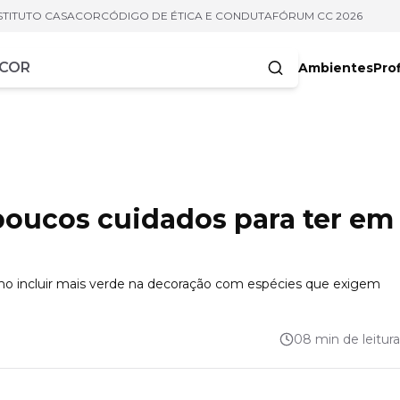
STITUTO CASACOR
CÓDIGO DE ÉTICA E CONDUTA
FÓRUM CC 2026
Ambientes
Prof
racteres
poucos cuidados para ter em
omo incluir mais verde na decoração com espécies que exigem
08 min de leitura