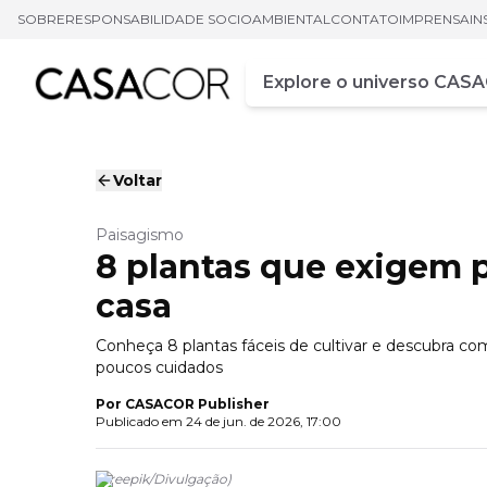
SOBRE
RESPONSABILIDADE SOCIOAMBIENTAL
CONTATO
IMPRENSA
IN
Campo de busca
Digite pelo menos três ca
Voltar
Paisagismo
8 plantas que exigem 
casa
Conheça 8 plantas fáceis de cultivar e descubra c
poucos cuidados
Por
CASACOR Publisher
Publicado em
24 de jun. de 2026, 17:00
(
Freepik
/
Divulgação
)