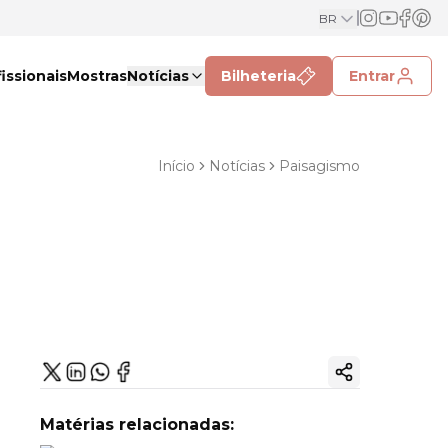
BR
issionais
Mostras
Notícias
Bilheteria
Entrar
Início
Notícias
Paisagismo
Copiar link
Matérias relacionadas: