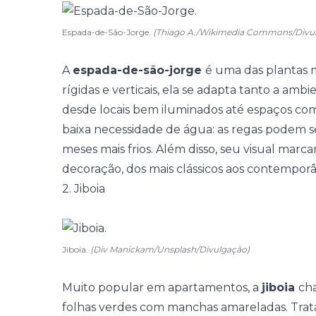
Espada-de-São-Jorge.
(Thiago A./Wikimedia Commons/Divu
A
espada-de-são-jorge
é uma das plantas m
rígidas e verticais, ela se adapta tanto a am
desde locais bem iluminados até espaços co
baixa necessidade de água: as regas podem s
meses mais frios. Além disso, seu visual marc
decoração, dos mais clássicos aos contempor
2. Jiboia
Jiboia.
(Div Manickam/Unsplash/Divulgação)
Muito popular em apartamentos, a
jiboia
ch
folhas verdes com manchas amareladas. Trat