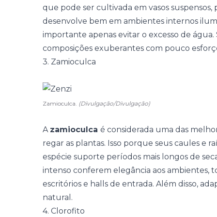
que pode ser cultivada em vasos suspensos, pr
desenvolve bem em ambientes internos ilumi
importante apenas evitar o excesso de água. 
composições exuberantes com pouco esforç
3. Zamioculca
Zamioculca.
(Divulgação/Divulgação)
A
zamioculca
é considerada uma das melho
regar as plantas. Isso porque seus caules e 
espécie suporte períodos mais longos de seca
intenso conferem elegância aos ambientes, to
escritórios e halls de entrada. Além disso, a
natural.
4. Clorofito