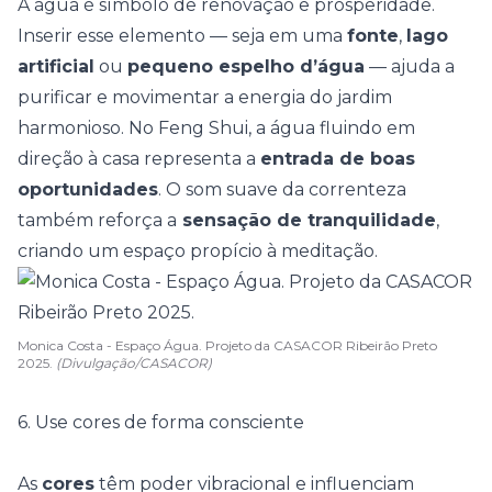
A água é símbolo de renovação e prosperidade.
Inserir esse elemento — seja em uma
fonte
,
lago
artificial
ou
pequeno espelho d’água
— ajuda a
purificar e movimentar a energia do jardim
harmonioso. No Feng Shui, a água fluindo em
direção à casa representa a
entrada de boas
oportunidades
. O som suave da correnteza
também reforça a
sensação de tranquilidade
,
criando um espaço propício à
meditação
.
Monica Costa - Espaço Água. Projeto da CASACOR Ribeirão Preto
2025.
(Divulgação/CASACOR)
6. Use cores de forma consciente
As
cores
têm poder vibracional e influenciam