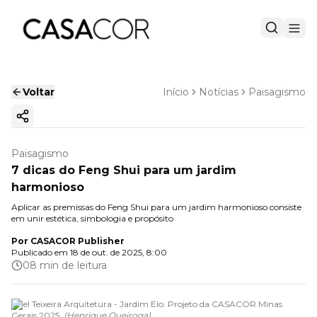
Voltar
Início
Notícias
Paisagismo
Copiar link
Paisagismo
7 dicas do Feng Shui para um jardim
harmonioso
Aplicar as premissas do Feng Shui para um jardim harmonioso consiste
em unir estética, simbologia e propósito
Por
CASACOR Publisher
Publicado em
18 de out. de 2025, 8:00
08 min de leitura
Ariel Teixeira Arquitetura - Jardim Elo. Projeto da CASACOR Minas
Gerais 2025.
(
Henrique Queiroga
)