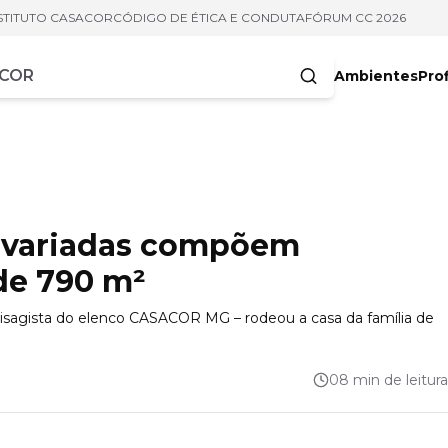
STITUTO CASACOR
CÓDIGO DE ÉTICA E CONDUTA
FÓRUM CC 2026
Ambientes
Prof
racteres
s variadas compõem
de 790 m²
aisagista do elenco CASACOR MG – rodeou a casa da família de
08 min de leitura