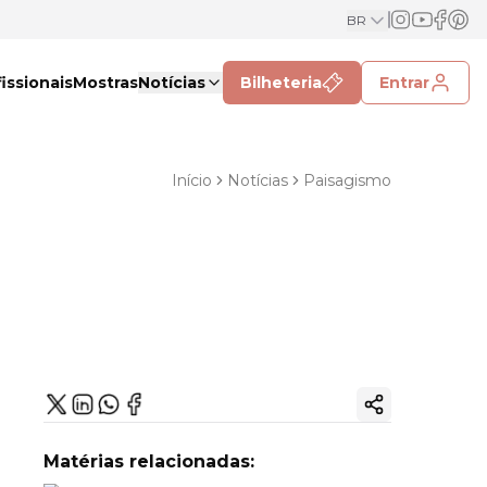
BR
issionais
Mostras
Notícias
Bilheteria
Entrar
Início
Notícias
Paisagismo
Copiar link
Matérias relacionadas: