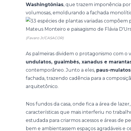
Washingtônias
, que trazem imponência por
volumosas, emoldurando a fachada monolítica
(Favaro Jr/CASACOR)
As palmeiras dividem o protagonismo com o 
undulatos, guaimbês, xanadus e maranta
contemporâneo. Junto a eles,
paus-mulatos
fachada, trazendo cadência para a composiçã
arquitetônico.
Nos fundos da casa, onde fica a área de lazer
características que mais interferiu no trabalho
estudada para criarmos acessos e áreas de p
bem e ambientassem espaços agradáveis e cer