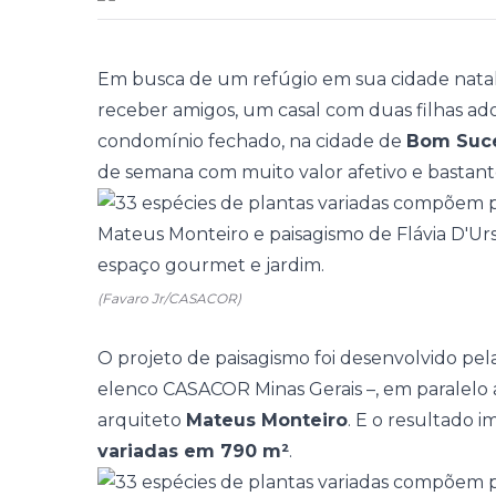
Em busca de um refúgio em sua cidade natal,
receber amigos, um casal com duas filhas a
condomínio fechado, na cidade de
Bom Suce
de semana com muito valor afetivo e bastan
(Favaro Jr/CASACOR)
O projeto de paisagismo foi desenvolvido pela
elenco
CASACOR Minas Gerais
–, em paralelo 
arquiteto
Mateus Monteiro
. E o resultado i
variadas em 790 m²
.