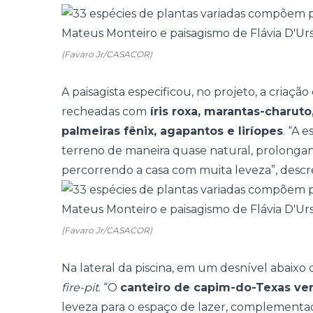
(Favaro Jr/CASACOR)
A paisagista especificou, no projeto, a criaçã
recheadas com
íris roxa, marantas-charuto
palmeiras fênix, agapantos e liríopes
. “A 
terreno de maneira quase natural, prolonga
percorrendo a casa com muita leveza”, descr
(Favaro Jr/CASACOR)
Na lateral da piscina, em um desnível abaixo d
fire-pit
. “O
canteiro de capim-do-Texas ve
leveza para o espaço de lazer, complementa