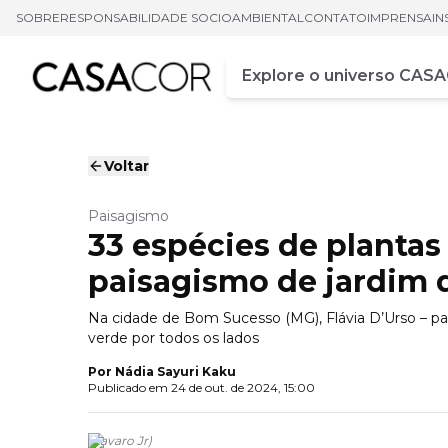
SOBRE
RESPONSABILIDADE SOCIOAMBIENTAL
CONTATO
IMPRENSA
IN
Campo de busca
Digite pelo menos três ca
Voltar
Paisagismo
33 espécies de planta
paisagismo de jardim 
Na cidade de Bom Sucesso (MG), Flávia D’Urso – p
verde por todos os lados
Por
Nádia Sayuri Kaku
Publicado em
24 de out. de 2024, 15:00
(
Favaro Jr
)