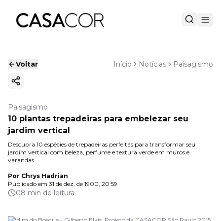
Voltar
Início
Notícias
Paisagismo
Copiar link
Paisagismo
10 plantas trepadeiras para embelezar seu
jardim vertical
Descubra 10 espécies de trepadeiras perfeitas para transformar seu
jardim vertical com beleza, perfume e textura verde em muros e
varandas
Por
Chrys Hadrian
Publicado em
31 de dez. de 1900, 20:59
08 min de leitura
Jardim do Bosque - Gilberto Elkis. Projeto da CASACOR São Paulo 2015.