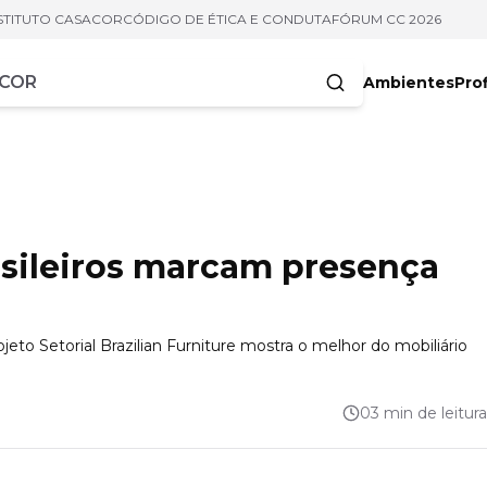
STITUTO CASACOR
CÓDIGO DE ÉTICA E CONDUTA
FÓRUM CC 2026
Ambientes
Prof
racteres
asileiros marcam presença
jeto Setorial Brazilian Furniture mostra o melhor do mobiliário
03 min de leitura