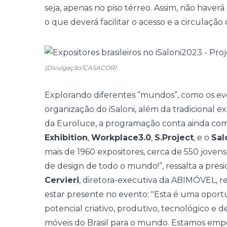
seja, apenas no piso térreo. Assim, não haverá
o que deverá facilitar o acesso e a circulação d
(Divulgação/CASACOR)
Explorando diferentes “mundos”, como os ev
organização do iSaloni, além da tradicional e
da Euroluce, a programação conta ainda co
Exhibition
,
Workplace3.0
,
S.Project
, e o
Sal
mais de 1960 expositores, cerca de 550 joven
de design de todo o mundo!”, ressalta a presi
Cervieri
, diretora-executiva da ABIMÓVEL, res
estar presente no evento: "Esta é uma opor
potencial criativo, produtivo, tecnológico e 
móveis do Brasil para o mundo. Estamos emp