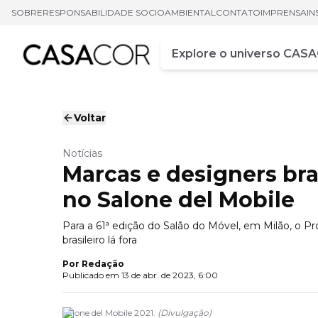
SOBRE
RESPONSABILIDADE SOCIOAMBIENTAL
CONTATO
IMPRENSA
IN
Campo de busca
Digite pelo menos três ca
Voltar
Notícias
Marcas e designers br
no Salone del Mobile
Para a 61ª edição do Salão do Móvel, em Milão, o Pro
brasileiro lá fora
Por
Redação
Publicado em
13 de abr. de 2023, 6:00
Salone del Mobile 2021.
(
Divulgação
)