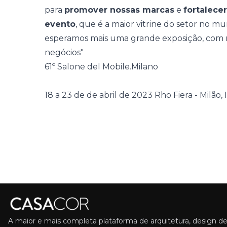
para
promover nossas marcas
e
fortalece
evento
, que é a maior vitrine do setor no mu
esperamos mais uma grande exposição, com 
negócios"
61º Salone del Mobile.Milano
18 a 23 de de abril de 2023 Rho Fiera - Milão, I
A maior e mais completa plataforma de arquitetura, design de