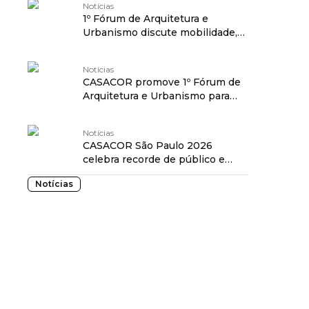
Notícias
1º Fórum de Arquitetura e
Urbanismo discute mobilidade,
revitalização urbana e
transformação social na
Notícias
CASACOR São Paulo
CASACOR promove 1º Fórum de
Arquitetura e Urbanismo para
discutir o futuro de São Paulo
Notícias
CASACOR São Paulo 2026
celebra recorde de público e
quatro certificações na festa de
Notícias
encerramento