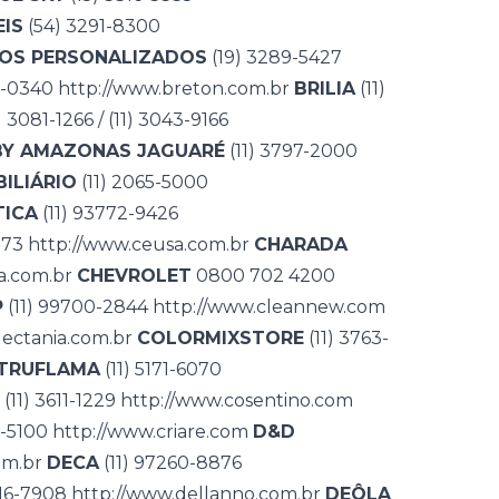
IS
(54) 3291-8300
SOS PERSONALIZADOS
(19) 3289-5427
7-0340
http://www.breton.com.br
BRILIA
(11)
) 3081-1266 / (11) 3043-9166
BY AMAZONAS JAGUARÉ
(11) 3797-2000
ILIÁRIO
(11) 2065-5000
TICA
(11) 93772-9426
073
http://www.ceusa.com.br
CHARADA
a.com.br
CHEVROLET
0800 702 4200
P
(11) 99700-2844
http://www.cleannew.com
lectania.com.br
COLORMIXSTORE
(11) 3763-
TRUFLAMA
(11) 5171-6070
(11) 3611-1229
http://www.cosentino.com
5-5100
http://www.criare.com
D&D
om.br
DECA
(11) 97260-8876
116-7908
http://www.dellanno.com.br
DEÔLA