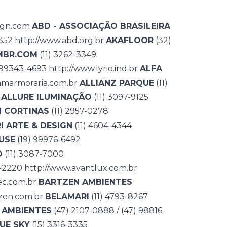
ign.com
ABD - ASSOCIAÇÃO BRASILEIRA
0352
http://www.abd.org.br
AKAFLOOR
(32)
MBR.COM
(11) 3262-3349
) 99343-4693
http://www.lyrio.ind.br
ALFA
amarmoraria.com.br
ALLIANZ PARQUE
(11)
ALLURE ILUMINAÇÃO
(11) 3097-9125
 CORTINAS
(11) 2957-0278
I ARTE & DESIGN
(11) 4604-4344
USE
(19) 99976-6492
O
(11) 3087-7000
5-2220
http://www.avantlux.com.br
ec.com.br
BARTZEN AMBIENTES
zen.com.br
BELAMARI
(11) 4793-8267
 AMBIENTES
(47) 2107-0888 / (47) 98816-
UE SKY
(15) 3316-3335