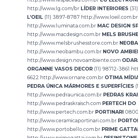
http://www.lg.com/br
LÍDER INTERIORES
(31
L’OEIL
(11) 3897-8787
http://www.loeil.com.br
http://www.luminata.com.br
MAC DESIGN S
http://www.macdesign.com.br
MELS BRUSH
http://www.melsbrushesstore.com.br
NEOBA
http://www.neobambu.com.br
NOVO AMBIE
http://www.design.novoambiente.com
ODAR
ORGANNE VASOS DECOR
(11) 98712-3861
ht
6622
http://www.ornare.com.br
OTIMA MÍDI
PEDRA ÚNICA MÁRMORES E SUPERFÍCIES
(
http://www.pedraunica.com.br
PEDRAS KRA
http://www.pedraskraisch.com
PERTECH DO 
http://www.pertech.com.br
PORTINARI
0800
http://www.ceramicaportinari.com.br
PORTO
http://www.portobello.com.br
PRIME GATTA
http://www.primegattai.com.br
RESINSTONE