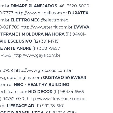
om.br
DIMARE PLANEJADOS
(46) 3520-3000
70-7777
http://www.dunelli.com.br
DURATEX
om.br
ELETTROMEC
@elettromec
-0211709
http://www.eternit.com.br
EVVIVA
TFRAME | MOLDURA NA HORA
(11) 94401-
PIÙ ESCLUSIVO
(12) 3911-1715
DE ARTE ANDRÉ
(11) 3081-9697
23-4545
http://www.gaya.com.br
35-0909
http://www.greccoad.com.br
ww.guardianglass.com
GUSTAVO EYEWEAR
com.br
HBC - HEALTHY BUILDING
rtificate.com
HIO DECOR
(11) 98334-6566
1) 94752-0701
http://www.filmsinside.com.br
.br
L’ESPACE AD
(11) 99278-6101
CS DO BRASIL LTDA.
(11) 94324-4784