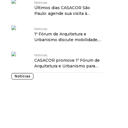
Notícias
Últimos dias CASACOR São
Paulo: agende sua visita à
mostra!
Notícias
1º Fórum de Arquitetura e
Urbanismo discute mobilidade,
revitalização urbana e
transformação social na
Notícias
CASACOR São Paulo
CASACOR promove 1º Fórum de
Arquitetura e Urbanismo para
discutir o futuro de São Paulo
Notícias