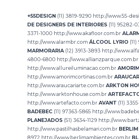
+55DESIGN
(11) 3819-9290
http://www.55-des
DE DESIGNERS DE INTERIORES
(11) 95282-
3371-1000
http://www.akafloor.com.br
ALAR
http://www.alarmbr.com
ÁLCOOL LYRIO
(11
MARMORARIA
(12) 3913-3893
http://www.alf
4800-6800
http://www.allianzparque.com.br
http://www.allureiluminacao.com.br
AMORIM
http://www.amorimcortinas.com.br
ARAUCAR
http://www.araucariarte.com.br
ARKTON HO
http://www.arktonhouse.com.br
ARTEFACT
http://www.artefacto.com.br
AVANT
(11) 335
BADEBEC
(11) 97363-5865
http://www.badeb
PLANEJADOS
(51) 3634-1129
http://www.bart
http://www.pastilhasbelamari.com.br
BERLIM
8972
http://www.berlimambientes.com.br
BL