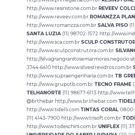
http://www.resinstone.com.br
REVEEV COLC
http://www.reveev.com.br
ROMANZZA PLAN
http://www.romanzza.com.br
SALVA PISO
(1
SANTA LUZIA
(11) 98702-1572
http://www.ind
http://www.sca.com.br
SCULP CONSTRUTOR
http://www.sculpconstrutora.com.br
SILVAN
http://silvagrangranitosemarmores.negocio.si
3744-6410
http://www.silvestrevidros.com.br
http://www.supraengenharia.com.br
TB GRE
http://www.grupotb.com.br
TECNO FRAME
(
TELHANORTE
(11) 98677-6113
http://www.tel
@brthebar
http://www.br.thebar.com
TIDEL
http://www.tidelli.com
TINTAS CORAL
0800-
(11) 4143-7900
http://www.trisoft.com.br
TODE
http://www.todeschini.com.br
UNIFLEX
(11) 3
UNIVERSIDADE DO SABER LIVRARIA
(21) 2