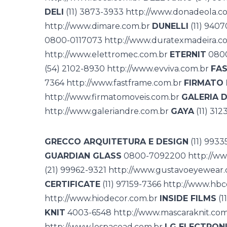
DELI
(11) 3873-3933
http://www.donadeola.c
http://www.dimare.com.br
DUNELLI
(11) 940
0800-0117073
http://www.duratexmadeira.c
http://www.elettromec.com.br
ETERNIT
0800
(54) 2102-8930
http://www.evviva.com.br
FAS
7364
http://www.fastframe.com.br
FIRMATO 
http://www.firmatomoveis.com.br
GALERIA 
http://www.galeriandre.com.br
GAYA
(11) 31
GRECCO ARQUITETURA E DESIGN
(11) 993
GUARDIAN GLASS
0800-7092200
http://w
(21) 99962-9321
http://www.gustavoeyewear.
CERTIFICATE
(11) 97159-7366
http://www.hbce
http://www.hiodecor.com.br
INSIDE FILMS
(1
KNIT
4003-6548
http://www.mascaraknit.com
http://www.lespacead.com.br
LG ELECTRONI