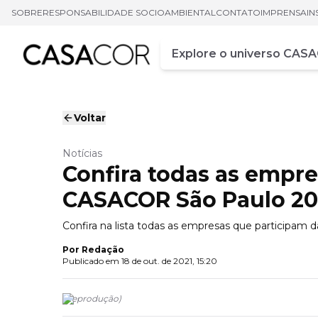
SOBRE
RESPONSABILIDADE SOCIOAMBIENTAL
CONTATO
IMPRENSA
IN
Campo de busca
Digite pelo menos três ca
Voltar
Notícias
Confira todas as empre
CASACOR São Paulo 20
Confira na lista todas as empresas que participa
Por
Redação
Publicado em
18 de out. de 2021, 15:20
(
Reprodução
)