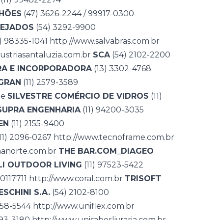
HÕES
(47) 3626-2244 / 99917-0300
EJADOS
(54) 3292-9900
1) 98335-1041
http://www.salvabras.com.br
ustriasantaluzia.com.br
SCA
(54) 2102-2200
A E INCORPORADORA
(13) 3302-4768
GRAN
(11) 2579-3589
te
SILVESTRE COMÉRCIO DE VIDROS
(11)
SUPRA ENGENHARIA
(11) 94200-3035
EN
(11) 2155-9400
11) 2096-0267
http://www.tecnoframe.com.br
hanorte.com.br
THE BAR.COM_DIAGEO
LI OUTDOOR LIVING
(11) 97523-5422
0117711
http://www.coral.com.br
TRISOFT
SCHINI S.A.
(54) 2102-8100
758-5544
http://www.uniflex.com.br
493-3180
http://www.unisaberlivraria.com.br