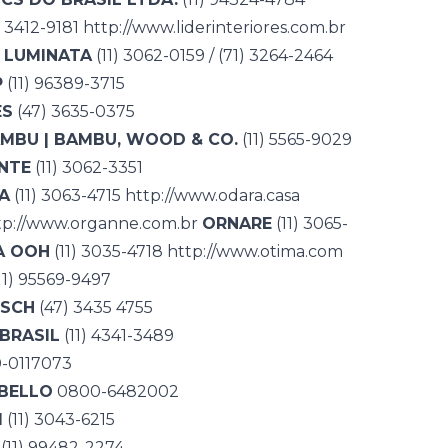
) 3412-9181
http://www.liderinteriores.com.br
LUMINATA
(11) 3062-0159 / (71) 3264-2464
P
(11) 96389-3715
ES
(47) 3635-0375
MBU | BAMBU, WOOD & CO.
(11) 5565-9029
NTE
(11) 3062-3351
A
(11) 3063-4715
http://www.odara.casa
tp://www.organne.com.br
ORNARE
(11) 3065-
A OOH
(11) 3035-4718
http://www.otima.com
11) 95569-9497
ISCH
(47) 3435 4755
BRASIL
(11) 4341-3489
-0117073
BELLO
0800-6482002
I
(11) 3043-6215
(11) 99482-2274