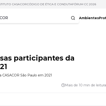
STITUTO CASACOR
CÓDIGO DE ÉTICA E CONDUTA
FÓRUM CC 2026
Ambientes
Prof
racteres
sas participantes da
21
m da CASACOR São Paulo em 2021
Mais de 10 min de leitura