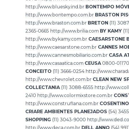
http://www.bluesky.ind.br
BONTEMPO MÓVE
http://www.bontempo.com.br
BRASTON PI
http://www.braston.com.br
BRETON
(11) 308
2365-0665
http://www.brilia.com
BY KAMY
(11
http://www.bykamy.com.br
CAESARSTONE 
http://www.caesarstone.com.br
CANNES MOB
http://www.cannesmobiliario.com.br
CASA A
http://www.casaatica.com
CEUSA
0800-0117
CONCEITO
(11) 3666-0254
http://www.charad
http://www.chevrolet.com.br
CLEAN NEW S
COLLECTANIA
(11) 3088-6555
http://www.col
2410
http://www.colormixstore.com.br
CONS
http://www.construflana.com.br
COSENTINO
CRIARE AMBIENTES PLANEJADOS
(54) 345
SHOPPING
(11) 3043-9000
http://www.ded.c
http://www.deca.com.br
DELL ANNO
(54) 99