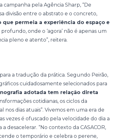
 da campanha pela Agência Sharp, “De
 divisão entre o abstrato e o concreto,
vo que permeia a experiência do espaço
e
o e profundo, onde o ‘agora’ não é apenas um
ia pleno e atento”, reitera.
ara a tradução da prática. Segundo Peirão,
gráficos cuidadosamente selecionados para
onografia adotada tem relação direta
sformações cotidianas, os ciclos da
cial nos dias atuais”. Vivemos em uma era de
 vezes é ofuscado pela velocidade do dia a
a a desacelerar. “No contexto da CASACOR,
cende o temporário e celebra o perene,