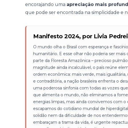
encorajando uma
apreciação mais profund
que pode ser encontrada na simplicidade e na 
Manifesto 2024, por Livia Pedrei
O mundo olha o Brasil com esperança e fascínio
humanitário. E esse olhar não poderia ser mais c
parte da Floresta Amazônica – precioso pulmão
magnitude ainda incalculável, o país reúne ele
ordem econômica: mais verde, mais igualitária, 
e contraditória, a nação brasileira enfrenta o des
uma poderosa sinfonia com todas as vozes que f
que alimenta o mundo, não eliminamos a fome
energias limpas, mas ainda convivemos com o d
escapamos do cotidiano mundial de hiperdigital
solidão nem da dificuldade de nos entendermos
embaraçam a trama da vida, é urgente repactua