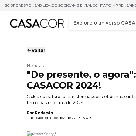
SOBRE
RESPONSABILIDADE SOCIOAMBIENTAL
CONTATO
IMPRENSA
IN
Campo de busca
Digite pelo menos três ca
Voltar
Notícias
"De presente, o agora"
CASACOR 2024!
Ciclos da natureza, transformações cotidianas e influ
tema das mostras de 2024
Por
Redação
Publicado em
1 de dez. de 2023, 6:00
(
Agência Sharp
)