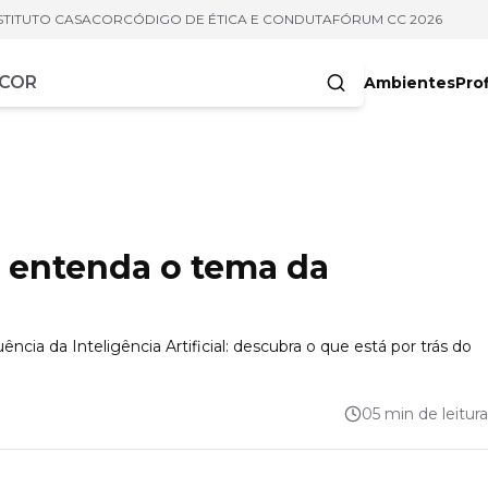
STITUTO CASACOR
CÓDIGO DE ÉTICA E CONDUTA
FÓRUM CC 2026
Ambientes
Prof
racteres
: entenda o tema da
ência da Inteligência Artificial: descubra o que está por trás do
05 min de leitura