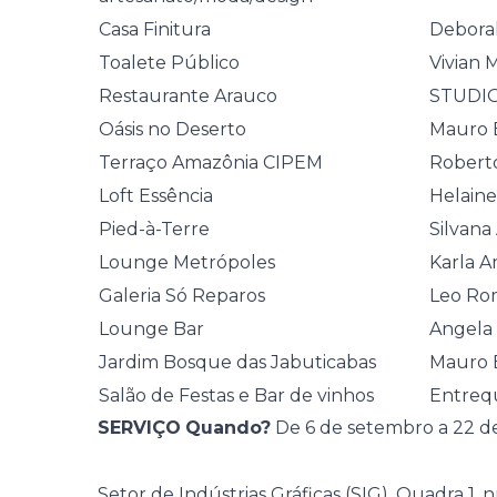
Casa Finitura
Deborah
Toalete Público
Vivian 
Restaurante Arauco
STUDI
Oásis no Deserto
Mauro 
Terraço Amazônia CIPEM
Roberto
Loft Essência
Helaine
Pied-à-Terre
Silvan
Lounge Metrópoles
Karla A
Galeria Só Reparos
Leo Ro
Lounge Bar
Angela 
Jardim Bosque das Jabuticabas
Mauro 
Salão de Festas e Bar de vinhos
Entreq
SERVIÇO
Quando?
De 6 de setembro a 22 d
Setor de Indústrias Gráficas (SIG), Quadra 1,