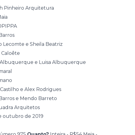
 Pinheiro Arquitetura
Maia
OPIPPA
Barros
 Lecomte e Sheila Beatriz
 Caloête
a Albuquerque e Luisa Albuquerque
maral
mano
Castilho e Alex Rodrigues
Barros e Mendo Barreto
uadra Arquitetos
e outubro de 2019
 número 975
Quanto?
Inteira - R$54 Meia -