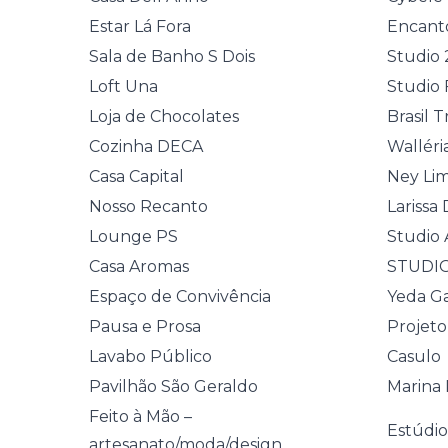
Estar Lá Fora
Encanto
Sala de Banho S Dois
Studio 
Loft Una
Studio 
Loja de Chocolates
Brasil 
Cozinha DECA
Walléria
Casa Capital
Ney Li
Nosso Recanto
Larissa 
Lounge PS
Studio 
Casa Aromas
STUDI
Espaço de Convivência
Yeda Ga
Pausa e Prosa
Projeto
Lavabo Público
Casulo
Pavilhão São Geraldo
Marina 
Feito à Mão –
Estúdio
artesanato/moda/design