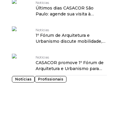
Notícias
Últimos dias CASACOR São
Paulo: agende sua visita à
mostra!
Notícias
1º Fórum de Arquitetura e
Urbanismo discute mobilidade,
revitalização urbana e
transformação social na
Notícias
CASACOR São Paulo
CASACOR promove 1º Fórum de
Arquitetura e Urbanismo para
discutir o futuro de São Paulo
Notícias
Profissionais