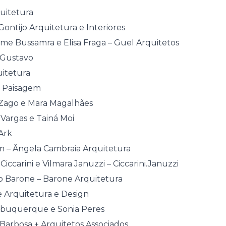
uitetura
Gontijo Arquitetura e Interiores
me Bussamra e Elisa Fraga – Guel Arquitetos
 Gustavo
uitetura
o Paisagem
 Zago e Mara Magalhães
 Vargas e Tainá Moi
Ark
 – Ângela Cambraia Arquitetura
Ciccarini e Vilmara Januzzi – Ciccarini.Januzzi
 Barone – Barone Arquitetura
 Arquitetura e Design
lbuquerque e Sonia Peres
Barbosa + Arquitetos Associados