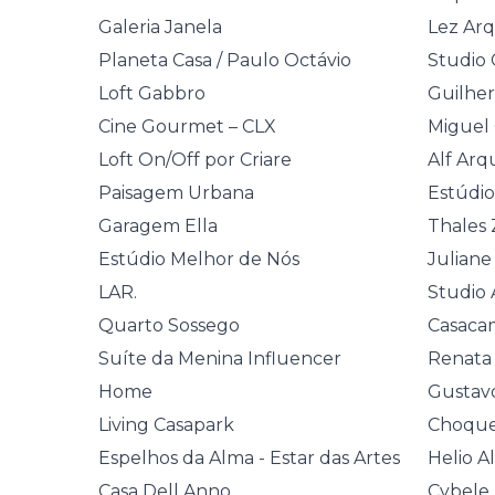
Galeria Janela
Lez Arq
Planeta Casa / Paulo Octávio
Studio 
Loft Gabbro
Guilher
Cine Gourmet – CLX
Miguel
Loft On/Off por Criare
Alf Arq
Paisagem Urbana
Estúdi
Garagem Ella
Thales
Estúdio Melhor de Nós
Juliane
LAR.
Studio 
Quarto Sossego
Casacam
Suíte da Menina Influencer
Renata 
Home
Gustavo
Living Casapark
Choque
Espelhos da Alma - Estar das Artes
Helio A
Casa Dell Anno
Cybele 