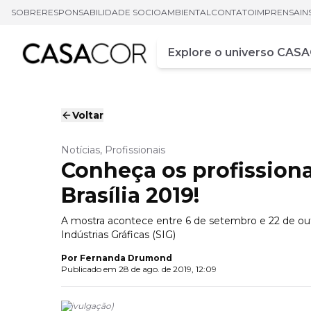
SOBRE
RESPONSABILIDADE SOCIOAMBIENTAL
CONTATO
IMPRENSA
IN
Campo de busca
Digite pelo menos três ca
Voltar
Notícias, Profissionais
Conheça os profission
Brasília 2019!
A mostra acontece entre 6 de setembro e 22 de out
Indústrias Gráficas (SIG)
Por
Fernanda Drumond
Publicado em
28 de ago. de 2019, 12:09
(
Divulgação
)