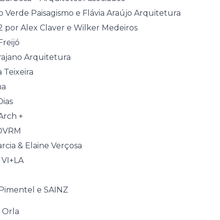
 Verde Paisagismo e Flávia Araújo Arquitetura
2 por Alex Claver e Wilker Medeiros
Freijó
Trajano Arquitetura
 Teixeira
ma
Dias
Arch +
OVRM
rcia & Elaine Verçosa
 VI+LA
Pimentel e SAINZ
 Orla