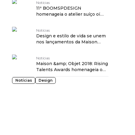
Notícias
11ª BOOMSPDESIGN
homenageia o atelier suíço oï
como Designer do Ano
Notícias
Design e estilo de vida se unem
nos lançamentos da Maison
&amp; Objet 2018
Notícias
Maison &amp; Objet 2018: Rising
Talents Awards homenageia o
Líbano
Notícias
Design