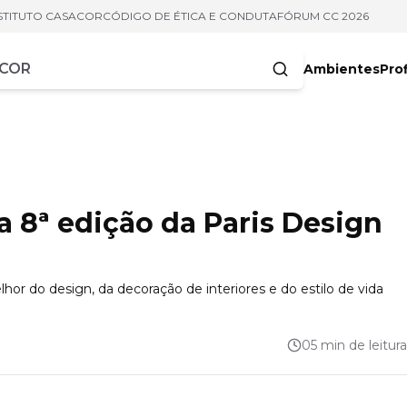
STITUTO CASACOR
CÓDIGO DE ÉTICA E CONDUTA
FÓRUM CC 2026
Ambientes
Prof
racteres
a 8ª edição da Paris Design
hor do design, da decoração de interiores e do estilo de vida
05 min de leitura