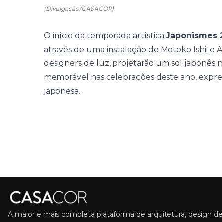
(Divulgação/CASACOR)
O início da temporada artística
Japonismes 
através de uma instalação de Motoko Ishii e Akar
designers de luz, projetarão um sol japonês
memorável nas celebrações deste ano, express
japonesa.
A maior e mais completa plataforma de arquitetura, design de