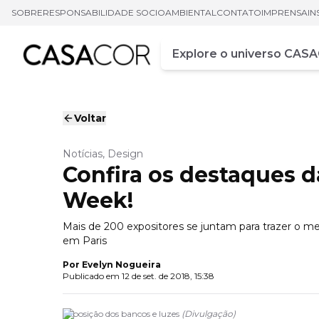
SOBRE
RESPONSABILIDADE SOCIOAMBIENTAL
CONTATO
IMPRENSA
IN
Campo de busca
Digite pelo menos três ca
Voltar
Notícias, Design
Confira os destaques d
Week!
Mais de 200 expositores se juntam para trazer o mel
em Paris
Por
Evelyn Nogueira
Publicado em
12 de set. de 2018, 15:38
Exposição dos bancos e luzes
(
Divulgação
)