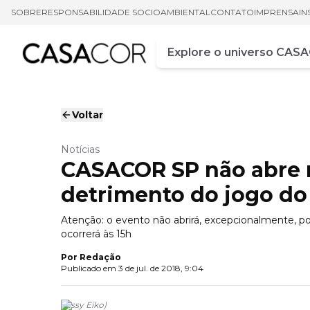
SOBRE
RESPONSABILIDADE SOCIOAMBIENTAL
CONTATO
IMPRENSA
IN
Campo de busca
Digite pelo menos três ca
Voltar
Notícias
CASACOR SP não abre n
detrimento do jogo do 
Atenção: o evento não abrirá, excepcionalmente, p
ocorrerá às 15h
Por
Redação
Publicado em
3 de jul. de 2018, 9:04
(
Sissy Eiko
)