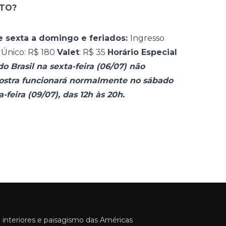
TO?
e sexta a domingo e feriados:
Ingresso
e
Único: R$ 180
Valet
: R$ 35
Horário Especial
o Brasil na sexta-feira (06/07) não
mostra funcionará normalmente no sábado
eira (09/07), das 12h às 20h.
 interiores e paisagismo das Américas