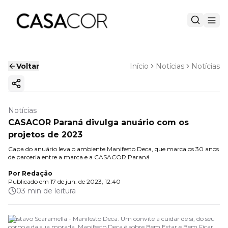
Voltar
Início
Notícias
Notícias
Copiar link
Notícias
CASACOR Paraná divulga anuário com os
projetos de 2023
Capa do anuário leva o ambiente Manifesto Deca, que marca os 30 anos
de parceria entre a marca e a CASACOR Paraná
Por
Redação
Publicado em
17 de jun. de 2023, 12:40
03 min de leitura
Gustavo Scaramella - Manifesto Deca. Um convite a cuidar de si, do seu
corpo e da sua morada. Manifesto Deca é sobre Bem Estar e Bem Ficar.