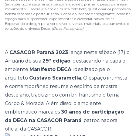
Ser autêntico e assumir sua personalidade é o primeiro passo para esse
movimento. É sobre ir além da busca pelo belo, questionar os padrões da
beleza esperada e pasteurizada. Cenário vibrante e energizante, onde há
espaço para surpreender, experimentar e vivenciar novas ideias.
Explorando o design para ver e viver, diversos materiais, acabamentos e
soluções do universo Deca.
(
Duas Fotografia
)
A
CASACOR Paraná
2023
lança neste sábado (17) o
Anuário de sua
29ª edição
, destacando na capa o
ambiente
Manifesto DECA
, idealizado pelo
arquiteto
Gustavo Scaramella
. O espaço intimista
e contemporâneo resume o espírito da mostra
deste ano, traduzindo com brilhantismo o tema
Corpo & Morada
. Além disso, o ambiente
emblemático marca os
30 anos de participação
da DECA na CASACOR Paraná
, patrocinadora
oficial da CASACOR.