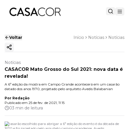
Voltar
Início
Notícias
Notícias
Copiar link
Notícias
CASACOR Mato Grosso do Sul 2021: nova data é
revelada!
A 6ª edição da mostra em Campo Grande acontecerá em um casarão
datado dos anos 1970, projetado pelo arquiteto Avedis Balabanian
Por
Redação
Publicado em
25 de fev. de 2021, 11:15
03 min de leitura
O casarão escolhido para abrigar a 6ª edição do evento é da década de
1970 e foi projetado pelo arquiteto campo-grandense, Avedis