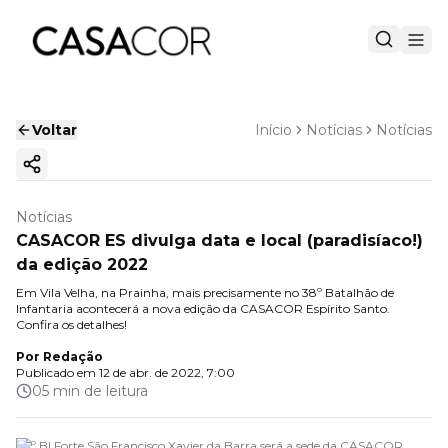
Voltar
Início
Notícias
Notícias
Copiar link
Notícias
CASACOR ES divulga data e local (paradisíaco!)
da edição 2022
Em Vila Velha, na Prainha, mais precisamente no 38º Batalhão de
Infantaria acontecerá a nova edição da CASACOR Espírito Santo.
Confira os detalhes!
Por
Redação
Publicado em
12 de abr. de 2022, 7:00
05 min de leitura
38º BI Forte São Francisco Xavier da Barra será a sede da CASACOR