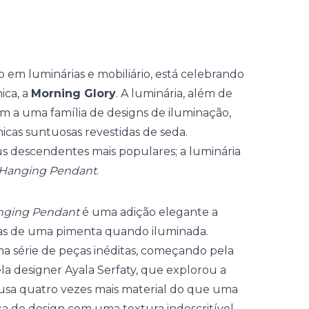
 em luminárias e mobiliário, está celebrando
ica, a
Morning Glory
. A luminária, além de
m a uma família de designs de iluminação,
as suntuosas revestidas de seda.
us descendentes mais populares; a luminária
i Hanging Pendant
.
anging Pendant
é uma adição elegante a
bras de uma pimenta quando iluminada.
a série de peças inéditas, começando pela
la designer Ayala Serfaty, que explorou a
 usa quatro vezes mais material do que uma
a de design com uma textura indescritível.