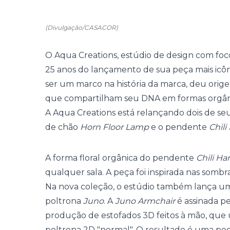
(Divulgação/CASACOR)
O Aqua Creations, estúdio de design com foco
25 anos do lançamento de sua peça mais icôn
ser um marco na história da marca, deu orige
que compartilham seu DNA em formas orgânic
A Aqua Creations está relançando dois de se
de chão
Horn Floor Lamp
e o pendente
Chil
A forma floral orgânica do pendente
Chili H
qualquer sala. A peça foi inspirada nas som
Na nova coleção, o estúdio também lança um
poltrona
Juno
. A
Juno Armchair
é assinada pe
produção de estofados 3D feitos à mão, que
poltrona 2D "normal". O resultado é uma peç