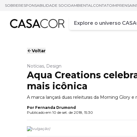
SOBRE
RESPONSABILIDADE SOCIOAMBIENTAL
CONTATO
IMPRENSA
IN
Campo de busca
Digite pelo menos três ca
Voltar
Notícias, Design
Aqua Creations celebra
mais icônica
A marca lançará duas releituras da Morning Glory e
Por
Fernanda Drumond
Publicado em
10 de set. de 2018, 15:30
(
Divulgação
)