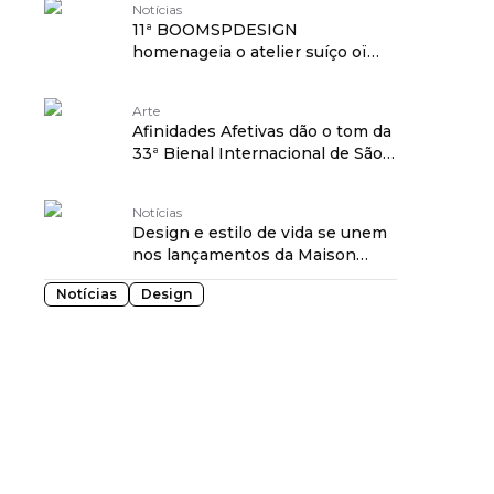
Notícias
11ª BOOMSPDESIGN
homenageia o atelier suíço oï
como Designer do Ano
Arte
Afinidades Afetivas dão o tom da
33ª Bienal Internacional de São
Paulo
Notícias
Design e estilo de vida se unem
nos lançamentos da Maison
&amp; Objet 2018
Notícias
Design