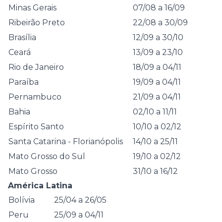
Minas Gerais
07/08 a 16/09
Ribeirão Preto
22/08 a 30/09
Brasília
12/09 a 30/10
Ceará
13/09 a 23/10
Rio de Janeiro
18/09 a 04/11
Paraíba
19/09 a 04/11
Pernambuco
21/09 a 04/11
Bahia
02/10
a 11/11
Espírito Santo
10/10 a 02/12
Santa Catarina - Florianópolis
14/10 a 25/11
Mato Grosso do Sul
19/10 a 02/12
Mato Grosso
31/10 a 16/12
América Latina
Bolívia
25/04 a 26/05
Peru
25/09 a 04/11