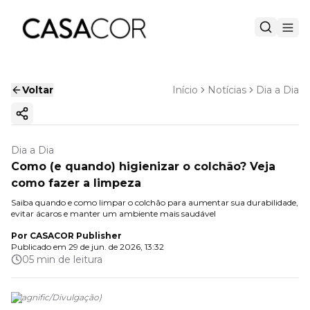
Voltar
Início
Notícias
Dia a Dia
Copiar link
Dia a Dia
Como (e quando) higienizar o colchão? Veja
como fazer a limpeza
Saiba quando e como limpar o colchão para aumentar sua durabilidade,
evitar ácaros e manter um ambiente mais saudável
Por
CASACOR Publisher
Publicado em
29 de jun. de 2026, 13:32
05 min de leitura
(
Magnific
/
Divulgação
)