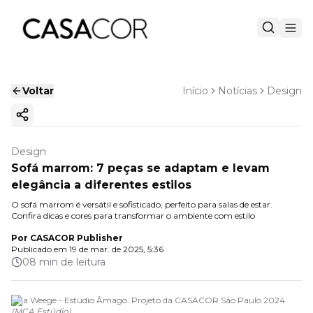
Voltar
Início
Notícias
Design
Copiar link
Design
Sofá marrom: 7 peças se adaptam e levam
elegância a diferentes estilos
O sofá marrom é versátil e sofisticado, perfeito para salas de estar.
Confira dicas e cores para transformar o ambiente com estilo
Por
CASACOR Publisher
Publicado em
19 de mar. de 2025, 5:36
08 min de leitura
Ana Weege - Estúdio Âmago. Projeto da CASACOR São Paulo 2024.
(
MCA Estúdio
)