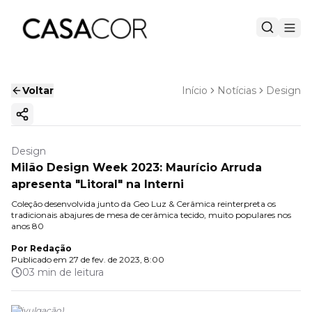
Voltar
Início
Notícias
Design
Copiar link
Design
Milão Design Week 2023: Maurício Arruda
apresenta "Litoral" na Interni
Coleção desenvolvida junto da Geo Luz & Cerâmica reinterpreta os
tradicionais abajures de mesa de cerâmica tecido, muito populares nos
anos 80
Por
Redação
Publicado em
27 de fev. de 2023, 8:00
03 min de leitura
(
Divulgação
)