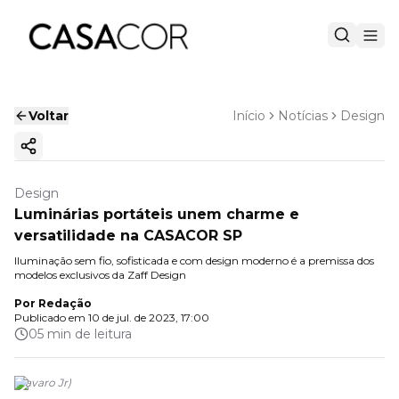
Voltar
Início
Notícias
Design
Copiar link
Design
Luminárias portáteis unem charme e
versatilidade na CASACOR SP
Iluminação sem fio, sofisticada e com design moderno é a premissa dos
modelos exclusivos da Zaff Design
Por
Redação
Publicado em
10 de jul. de 2023, 17:00
05 min de leitura
(
Favaro Jr
)