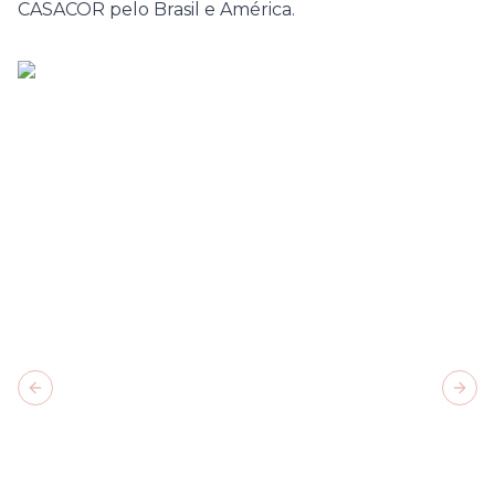
CASACOR
pelo Brasil e América.
Previous slide
Next