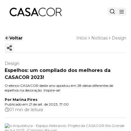
Voltar
Início
Notícias
Design
Copiar link
Design
Espelhos: um compilado dos melhores da
CASACOR 2023!
O elenco CASACOR deste ano apostou em 28 ideias diferentes de
espelhos na decoração. Inspire-se!
Por
Marina Pires
Publicado em
21 de set. de 2023, 17:00
01 min de leitura
Lino Arquitetura - Espaço Abbraccio. Projeto da CASACOR Rio Grande
do Sul 2023.
(
Cristiano Bauce
)