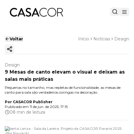
Voltar
Início
Notícias
Design
Copiar link
Design
9 Mesas de canto elevam o visual e deixam as
salas mais práticas
Pequenas no tamanho, mas repletas de funcionalidade, as mesas de
canto para sala são verdadeiros coringas na decoração
Por
CASACOR Publisher
Publicado em
11 de jun. de 2025, 17:15
08 min de leitura
Roberta Lanza - Sala da Lareira. Projeto da CASACOR Paraná 2025.
(
Bia Nauiack
)