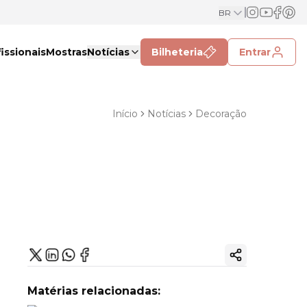
BR
issionais
Mostras
Notícias
Bilheteria
Entrar
Início
Notícias
Decoração
Copiar link
Matérias relacionadas: