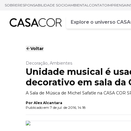
SOBRE
RESPONSABILIDADE SOCIOAMBIENTAL
CONTATO
IMPRENSA
IN
Campo de busca
Digite pelo menos três ca
Voltar
Decoração, Ambientes
Unidade musical é us
decorativo em sala d
A Sala de Música de Michel Safatle na CASA COR SP 
Por
Alex Alcantara
Publicado em
7 de jul. de 2016, 14:18