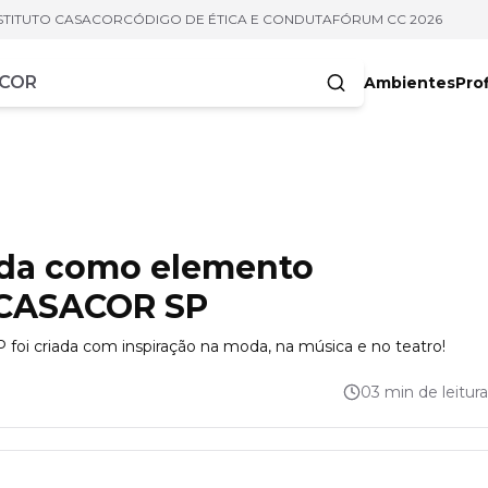
STITUTO CASACOR
CÓDIGO DE ÉTICA E CONDUTA
FÓRUM CC 2026
Ambientes
Prof
racteres
ada como elemento
a CASACOR SP
foi criada com inspiração na moda, na música e no teatro!
03 min de leitura