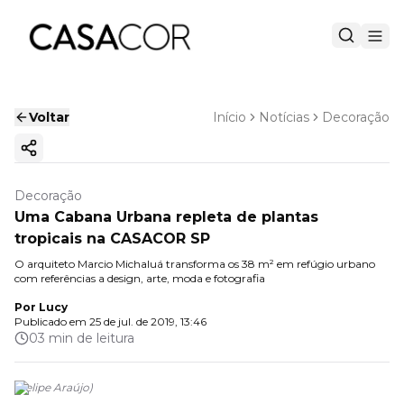
Voltar
Início
Notícias
Decoração
Copiar link
Decoração
Uma Cabana Urbana repleta de plantas
tropicais na CASACOR SP
O arquiteto Marcio Michaluá transforma os 38 m² em refúgio urbano
com referências a design, arte, moda e fotografia
Por
Lucy
Publicado em
25 de jul. de 2019, 13:46
03 min de leitura
(
Felipe Araújo
)