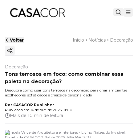
Voltar
Início
Notícias
Decoração
Copiar link
Decoração
Tons terrosos em foco: como combinar essa
paleta na decoração?
Descubra como usar tons terrosos na decoração para criar ambientes
acolhedores, sofisticados e cheios de personalidade
Por
CASACOR Publisher
Publicado em
16 de out. de 2025, 11:00
Mais de 10 min de leitura
Manuela Valverde Arquitetura e Interiores - Living Raízes do Invisível.
Projeto da CASACOR Bahia 2025.
(
Bia Nauiack
)