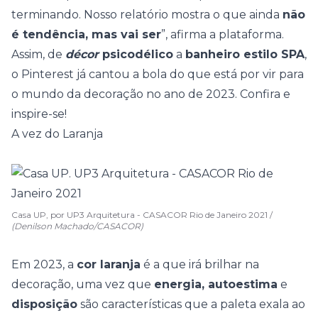
terminando. Nosso relatório mostra o que ainda
não
é tendência, mas vai ser
”, afirma a plataforma.
Assim, de
décor
psicodélico
a
banheiro estilo SPA
,
o
Pinterest
já cantou a bola do que está por vir para
o mundo da
decoração
no ano de 2023. Confira e
inspire-se!
A vez do Laranja
Casa UP, por UP3 Arquitetura - CASACOR Rio de Janeiro 2021 /
(Denilson Machado/CASACOR)
Em 2023, a
cor laranja
é a que irá brilhar na
decoração, uma vez que
energia, autoestima
e
disposição
são características que a paleta exala ao