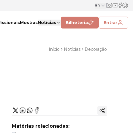
BR
issionais
Mostras
Notícias
Bilheteria
Entrar
Início
Notícias
Decoração
Copiar link
Matérias relacionadas: