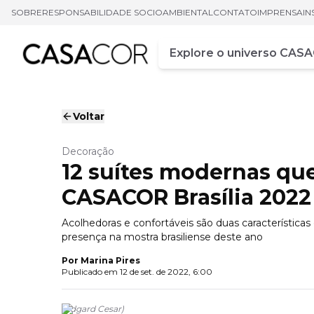
SOBRE
RESPONSABILIDADE SOCIOAMBIENTAL
CONTATO
IMPRENSA
IN
Campo de busca
Digite pelo menos três ca
Voltar
Decoração
12 suítes modernas qu
CASACOR Brasília 2022
Acolhedoras e confortáveis são duas característic
presença na mostra brasiliense deste ano
Por
Marina Pires
Publicado em
12 de set. de 2022, 6:00
(
Edgard Cesar
)