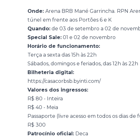
Onde:
Arena BRB Mané Garrincha. RPN Arena 
túnel em frente aos Portões 6 e K
Quando:
de 03 de setembro a 02 de novem
Special Sale:
01 e 02 de novembro
Horário de funcionamento:
Terça a sexta das 15h às 22h
Sábados, domingos e feriados, das 12h às 22h
Bilheteria digital:
https://casacorbsb.byinti.com/
Valores dos ingressos:
R$ 80 - Inteira
R$ 40 - Meia
Passaporte (livre acesso em todos os dias d
R$ 300
Patrocínio oficial:
Deca