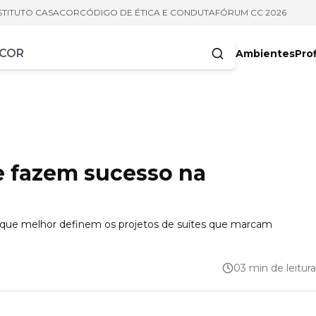
STITUTO CASACOR
CÓDIGO DE ÉTICA E CONDUTA
FÓRUM CC 2026
Ambientes
Prof
racteres
e fazem sucesso na
as que melhor definem os projetos de suítes que marcam
03 min de leitura