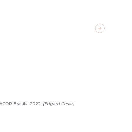
Next slide
SACOR Brasília 2022.
(
Edgard Cesar
)
02
/
12
-
Den
CASACOR B