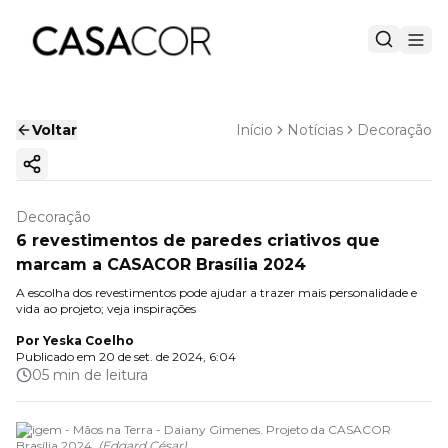
Voltar
Início
Notícias
Decoração
Copiar link
Decoração
6 revestimentos de paredes criativos que
marcam a CASACOR Brasília 2024
A escolha dos revestimentos pode ajudar a trazer mais personalidade e
vida ao projeto; veja inspirações
Por
Yeska Coelho
Publicado em
20 de set. de 2024, 6:04
05 min de leitura
Origem - Mãos na Terra - Daiany Gimenes. Projeto da CASACOR
Brasília 2024.
(
Edgard César
)