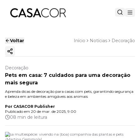
Voltar
Início
Notícias
Decoração
Copiar link
Decoração
Pets em casa: 7 cuidados para uma decoração
mais segura
Aprenda dicas de decoração para casas com pets, garantindo segurança
e beleza em ambientes amigáveis aos animais
Por
CASACOR Publisher
Publicado em
20 de mar. de 2025, 9:00
08 min de leitura
Casa multiespécie: vivendo na (boa) companhia das plantas e pets
(
Martina Gemmola
)