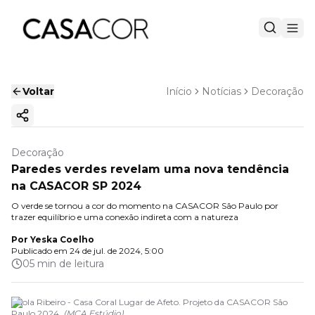
Voltar
Início
Notícias
Decoração
Copiar link
Decoração
Paredes verdes revelam uma nova tendência
na CASACOR SP 2024
O verde se tornou a cor do momento na CASACOR São Paulo por
trazer equilíbrio e uma conexão indireta com a natureza
Por
Yeska Coelho
Publicado em
24 de jul. de 2024, 5:00
05 min de leitura
Paola Ribeiro - Casa Coral Lugar de Afeto. Projeto da CASACOR São
Paulo 2024.
(
MCA Estúdio
)