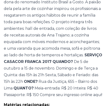
dona do renomado Instituto Brasil a Gosto. A paixão
dela pela arte de cozinhar inspirou os profissionais a
resgatarem os antigos hábitos de reunir a família
toda para boas refeições. O projeto integra três
ambientes: hall de entrada, com coleção de livros
de receitas autorais de Ana Trajano; a cozinha
equipada com móveis modernos e aconchegantes;
e uma varanda que acomoda mesa, sofá e poltrona
ao lado de horta de temperos e hortaliças.
SERVIÇO
CASACOR FRANCA 2017
QUANDO?
De 5 de
outubro a 15 de novembro. Domingo e de Terça a
Quinta: das 15h às 21h Sexta, Sábado e Feriado: das
15h às 22h
ONDE?
Rua da
J
ustiça, 655 –
Bairro dos
Lima
QUANTO?
Meia-entrada: R$ 20 Inteira: R$ 40
Passaporte: R$ 150 Compre seu ingresso online
aqui
!
Matérias relacionadas: