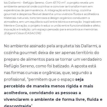
Isis Dallarmi - Refúgio Sereno. Com 67,70 m², o projeto revela um
ambiente sensorial onde cozinhar e conviver se transformam em
experiências de permanência. A integração entre living, cozinha
gourmet e despensa flexível desenha uma vivência fluida e acolhedora.
Materiais naturais, tons terrosos e design orgânico conduzem a
atmosfera, em um equilíbrio sutil entre técnica e emoção. Inspirado em
Mente e Coração, o projeto traduz a união entre funcionalidade e afeto,
inovação e tradição: um espaço pensado para encontros e memórias.
(Edgard César/CASACOR)
No ambiente assinado pela arquiteta
Isis Dallarmi
, a
cozinha gourmet deixa de ser apenas território do
preparo de alimentos para se tornar um verdadeiro
Refúgio Sereno, como foi batizado. A aposta está
nas formas curvas e orgânicas, que, segundo a
profissional, “permitem que o espaço
seja
percebido de maneira menos rígida e mais
acolhedora, convidando as pessoas a
vivenciarem o ambiente de forma livre, fluida e
descontraída
”.