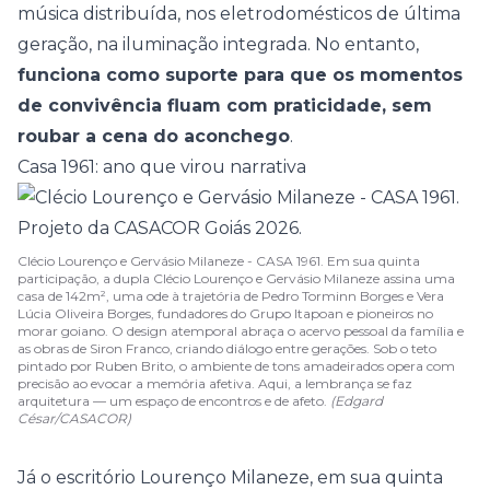
música distribuída, nos eletrodomésticos de última
geração, na iluminação integrada. No entanto,
funciona como suporte para que os momentos
de convivência fluam com praticidade, sem
roubar a cena do aconchego
.
Casa 1961: ano que virou narrativa
Clécio Lourenço e Gervásio Milaneze - CASA 1961. Em sua quinta
participação, a dupla Clécio Lourenço e Gervásio Milaneze assina uma
casa de 142m², uma ode à trajetória de Pedro Torminn Borges e Vera
Lúcia Oliveira Borges, fundadores do Grupo Itapoan e pioneiros no
morar goiano. O design atemporal abraça o acervo pessoal da família e
as obras de Siron Franco, criando diálogo entre gerações. Sob o teto
pintado por Ruben Brito, o ambiente de tons amadeirados opera com
precisão ao evocar a memória afetiva. Aqui, a lembrança se faz
arquitetura — um espaço de encontros e de afeto.
(Edgard
César/CASACOR)
Já o escritório
Lourenço Milaneze
, em sua quinta