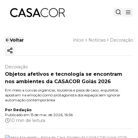
Voltar
Início
Notícias
Decoração
Copiar link
Decoração
Objetos afetivos e tecnologia se encontram
nos ambientes da CASACOR Goiás 2026
Em meio a curvas orgânicas, louceiros e pisos de caco, arquitetos
apostam na emoção como protagonista dos espaços sem ignorar
automação contemporânea
Por
Redação
Publicado em
15 de mai. de 2026, 16:56
10 min de leitura
Vanessa Figueredo - Alma da Casa. Projeto da CASACOR Goiás 2026.