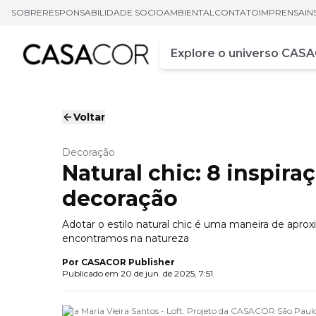
SOBRE
RESPONSABILIDADE SOCIOAMBIENTAL
CONTATO
IMPRENSA
IN
Campo de busca
Digite pelo menos três ca
Voltar
Decoração
Natural chic: 8 inspira
decoração
Adotar o estilo natural chic é uma maneira de apro
encontramos na natureza
Por
CASACOR Publisher
Publicado em
20 de jun. de 2025, 7:51
Ana Maria Vieira Santos - Loft. Projeto da CASACOR São Paul