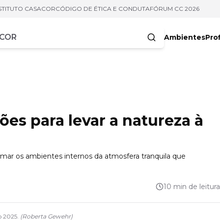
STITUTO CASACOR
CÓDIGO DE ÉTICA E CONDUTA
FÓRUM CC 2026
Ambientes
Prof
racteres
ções para levar a natureza à
ximar os ambientes internos da atmosfera tranquila que
10 min de leitura
o 2025.
(
Roberta Gewehr
)