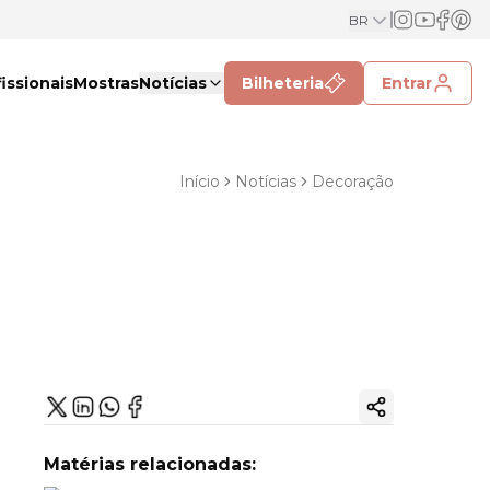
BR
issionais
Mostras
Notícias
Bilheteria
Entrar
Início
Notícias
Decoração
Copiar link
Matérias relacionadas: