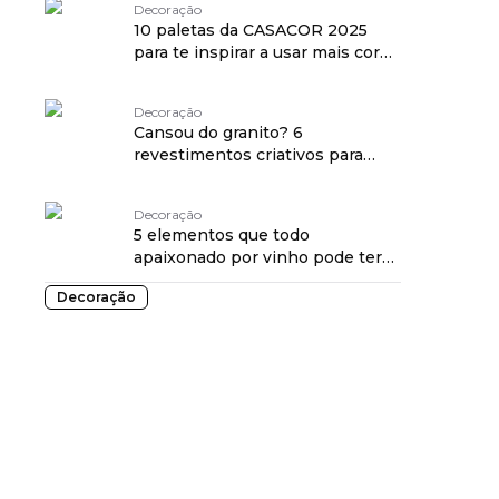
Decoração
10 paletas da CASACOR 2025
para te inspirar a usar mais cores
na sua casa!
Decoração
Cansou do granito? 6
revestimentos criativos para
bancadas de cozinha
Decoração
5 elementos que todo
apaixonado por vinho pode ter
na decoração
Decoração