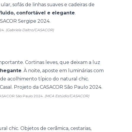
ar, sofás de linhas suaves e cadeiras de
luido, confortável e elegante
.
024.
(Gabriela Daltro/CASACOR)
importante.
Cortinas leves
, que deixam a luz
chegante
. À noite, aposte em luminárias com
 de acolhimento típico do natural chic.
da CASACOR São Paulo 2024.
(MCA Estúdio/CASACOR)
ral chic. Objetos de cerâmica, cestarias,