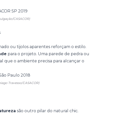
vulgação/CASACOR)
s
o ou tijolos aparentes reforçam o estilo.
ade
para o projeto. Uma
parede de pedra
ou
al que o ambiente precisa para alcançar o
hiago Travesso/CASACOR)
atureza
são outro pilar do natural chic.