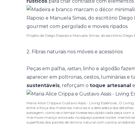
rústicos
para criar contraste com elementos m
Projeto de Diego Raposo e Manuela Simas, do escritório Diego 
2. Fibras naturais nos móveis e acessórios
Peças em palha,
rattan
, linho e algodão faze
aparecer em poltronas, cestos, luminárias e t
sustentáveis
, reforçam o
toque artesanal
e
Maria Alice Crippa e Gustavo Assis - Living Essências. O Living 
entre a força dos materiais naturais e a delicadeza dos detal
paisagem, como se o tempo tivesse esculpido cada peça com a 
mármore maciço ancorado no espaço parece conter memórias 
superfícies dos painéis de lâmina natural com cantos arredond