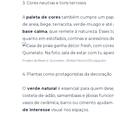
3. Cores neutras e tons terrosos
A
paleta de cores
também cumpre um papel f
de areia, bege, terracota, verde-musgo e até
base calma
, que remete à natureza. Esses 
quanto em estofados, cortinas e acessórios de
Projeto de Beatriz Quinelato.
(Rafael Renzo/Divulgação)
4. Plantas como protagonistas da decoração
O
verde natural
é essencial para quem desej
costela-de-adão
, samambaias e jiboias funci
vasos de cerâmica, barro ou cimento ajudam 
de interesse
visual nos espaços.