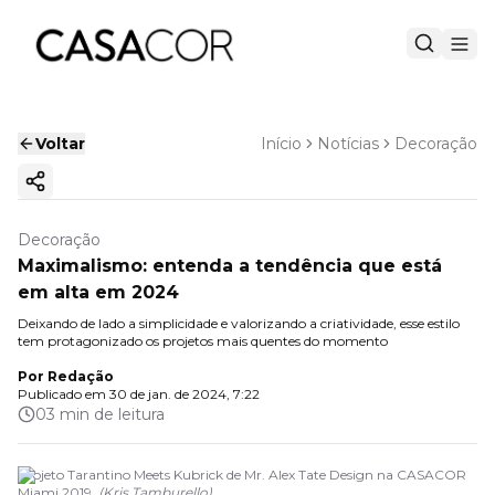
Voltar
Início
Notícias
Decoração
Copiar link
Decoração
Maximalismo: entenda a tendência que está
em alta em 2024
Deixando de lado a simplicidade e valorizando a criatividade, esse estilo
tem protagonizado os projetos mais quentes do momento
Por
Redação
Publicado em
30 de jan. de 2024, 7:22
03 min de leitura
Projeto Tarantino Meets Kubrick de Mr. Alex Tate Design na CASACOR
Miami 2019.
(
Kris Tamburello
)