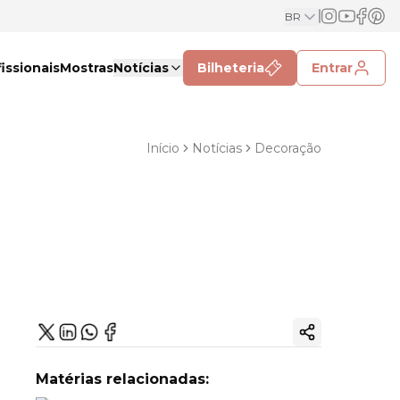
BR
issionais
Mostras
Notícias
Bilheteria
Entrar
Início
Notícias
Decoração
Copiar link
Matérias relacionadas: