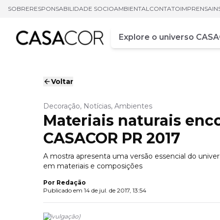
SOBRE
RESPONSABILIDADE SOCIOAMBIENTAL
CONTATO
IMPRENSA
IN
Campo de busca
Digite pelo menos três ca
Voltar
Decoração, Notícias, Ambientes
Materiais naturais enc
CASACOR PR 2017
A mostra apresenta uma versão essencial do univer
em materiais e composições
Por
Redação
Publicado em
14 de jul. de 2017, 13:54
(
Divulgação
)