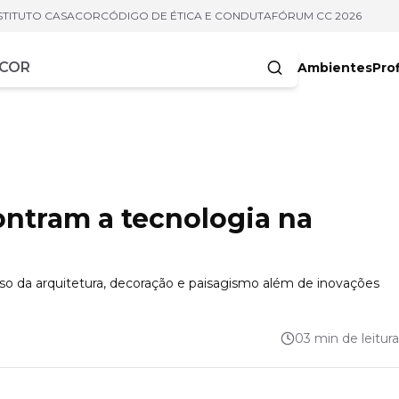
STITUTO CASACOR
CÓDIGO DE ÉTICA E CONDUTA
FÓRUM CC 2026
Ambientes
Prof
racteres
ontram a tecnologia na
so da arquitetura, decoração e paisagismo além de inovações
03 min de leitura