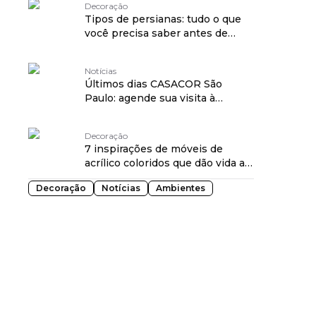
Decoração
Tipos de persianas: tudo o que
você precisa saber antes de
escolher a sua
Notícias
Últimos dias CASACOR São
Paulo: agende sua visita à
mostra!
Decoração
7 inspirações de móveis de
acrílico coloridos que dão vida ao
"vintage funky"
Decoração
Notícias
Ambientes