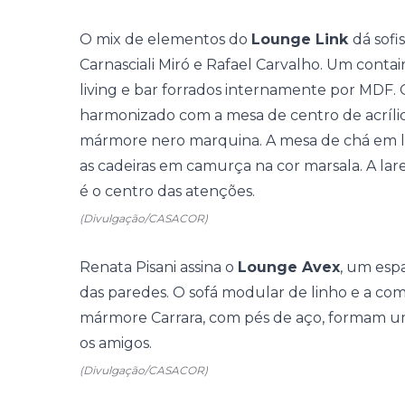
O mix de elementos do
Lounge Link
dá sofi
Carnasciali Miró e Rafael Carvalho. Um contai
living e bar forrados internamente por MDF. 
harmonizado com a mesa de centro de acríli
mármore nero marquina. A mesa de chá em l
as cadeiras em camurça na cor marsala. A lare
é o centro das atenções.
(Divulgação/CASACOR)
Renata Pisani assina o
Lounge Avex
, um esp
das paredes. O sofá modular de linho e a c
mármore Carrara, com pés de aço, formam um
os amigos.
(Divulgação/CASACOR)