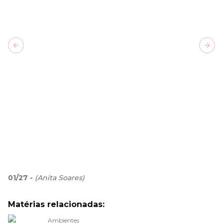
Previous slide
Next
01
/
27
-
(
Anita Soares
)
Matérias relacionadas:
Ambientes