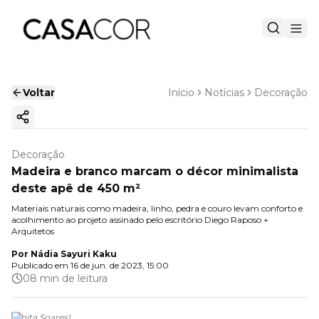
Voltar
Início
Notícias
Decoração
Copiar link
Decoração
Madeira e branco marcam o décor minimalista
deste apê de 450 m²
Materiais naturais como madeira, linho, pedra e couro levam conforto e
acolhimento ao projeto assinado pelo escritório Diego Raposo +
Arquitetos
Por
Nádia Sayuri Kaku
Publicado em
16 de jun. de 2023, 15:00
08 min de leitura
(
Anita Soares
)