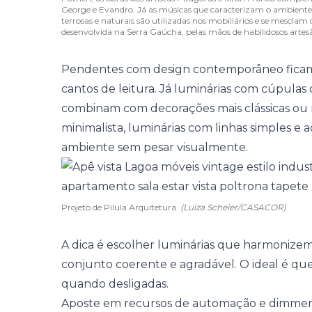
George e Evandro. Já as músicas que caracterizam o ambiente
terrosas e naturais são utilizadas nos mobiliários e se mescl
desenvolvida na Serra Gaúcha, pelas mãos de habilidosos artes
Pendentes com
design contemporâneo
fica
cantos de leitura. Já luminárias com cúpulas
combinam com decorações mais clássicas ou rús
minimalista
, luminárias com linhas simples
ambiente sem pesar visualmente.
Projeto de Pílula Arquitetura.
(Luiza Scheier/CASACOR)
A dica é escolher luminárias que harmonizem
conjunto coerente e agradável. O ideal é q
quando desligadas.
Aposte em recursos de automação e dimmer