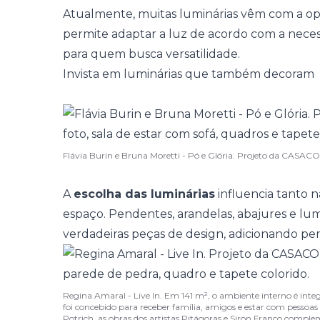
Atualmente, muitas luminárias vêm com a op
permite adaptar a luz de acordo com a neces
para quem busca versatilidade.
Invista em luminárias que também decoram
Flávia Burin e Bruna Moretti - Pó e Glória. Projeto da CASA
A
escolha das luminárias
influencia tanto n
espaço.
Pendentes
, arandelas, abajures e l
verdadeiras peças de design, adicionando pe
Regina Amaral - Live In. Em 141 m², o ambiente interno é inte
foi concebido para receber família, amigos e estar com pesso
Potrich, as obras dos artistas Pitágoras e Siron Franco comp