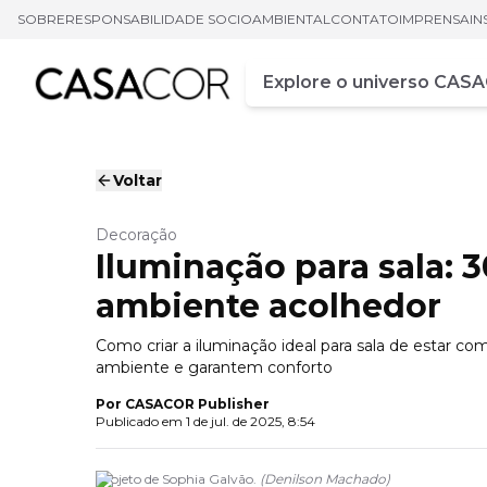
SOBRE
RESPONSABILIDADE SOCIOAMBIENTAL
CONTATO
IMPRENSA
IN
Campo de busca
Digite pelo menos três ca
Voltar
Decoração
Iluminação para sala: 3
ambiente acolhedor
Como criar a iluminação ideal para sala de estar com
ambiente e garantem conforto
Por
CASACOR Publisher
Publicado em
1 de jul. de 2025, 8:54
Projeto de Sophia Galvão.
(
Denilson Machado
)