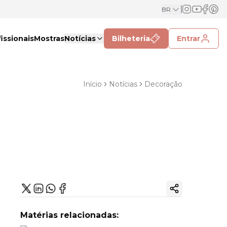
BR
issionais
Mostras
Notícias
Bilheteria
Entrar
Início
Notícias
Decoração
Copiar link
Matérias relacionadas: