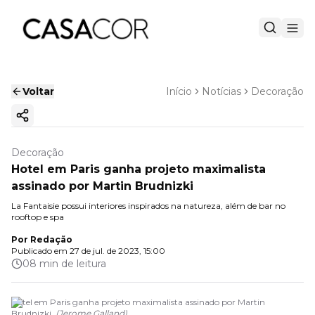
Voltar
Início
Notícias
Decoração
Copiar link
Decoração
Hotel em Paris ganha projeto maximalista
assinado por Martin Brudnizki
La Fantaisie possui interiores inspirados na natureza, além de bar no
rooftop e spa
Por
Redação
Publicado em
27 de jul. de 2023, 15:00
08 min de leitura
Hotel em Paris ganha projeto maximalista assinado por Martin
Brudnizki.
(
Jerome Galland
)