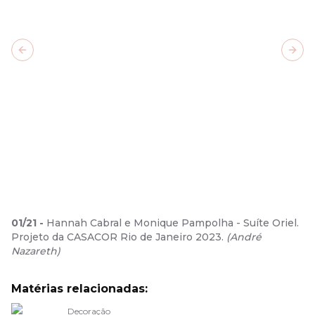
Previous slide
Next
01
/
21
-
Hannah Cabral e Monique Pampolha - Suíte Oriel.
Projeto da CASACOR Rio de Janeiro 2023.
(
André
Nazareth
)
Matérias relacionadas:
Decoração