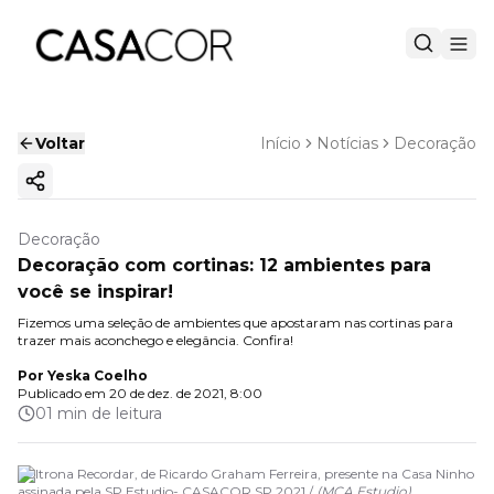
Voltar
Início
Notícias
Decoração
Copiar link
Decoração
Decoração com cortinas: 12 ambientes para
você se inspirar!
Fizemos uma seleção de ambientes que apostaram nas cortinas para
trazer mais aconchego e elegância. Confira!
Por
Yeska Coelho
Publicado em
20 de dez. de 2021, 8:00
01 min de leitura
Poltrona Recordar, de ​​Ricardo Graham Ferreira, presente na Casa Ninho
assinada pela SP Estudio- CASACOR SP 2021 /
(
MCA Estudio
)