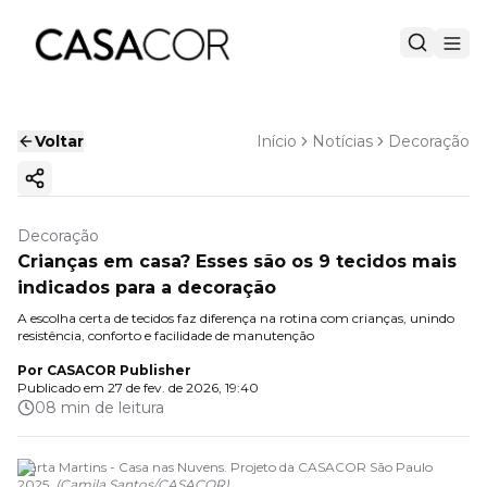
Voltar
Início
Notícias
Decoração
Copiar link
Decoração
Crianças em casa? Esses são os 9 tecidos mais
indicados para a decoração
A escolha certa de tecidos faz diferença na rotina com crianças, unindo
resistência, conforto e facilidade de manutenção
Por
CASACOR Publisher
Publicado em
27 de fev. de 2026, 19:40
08 min de leitura
Marta Martins - Casa nas Nuvens. Projeto da CASACOR São Paulo
2025.
(
Camila Santos
/
CASACOR
)