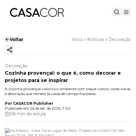
Voltar
Início
Notícias
Decoração
Copiar link
Decoração
Cozinha provençal: o que é, como decorar e
projetos para se inspirar
A cozinha provençal valoriza o ambiente com toque rústico, cores claras
e decoração que remete às casas de campo francesas
Por
CASACOR Publisher
Publicado em
26 de set. de 2025, 7:00
08 min de leitura
Paola Ribeiro - Casa Coral Lugar de Afeto. Projeto da CASACOR São
Paulo 2024.
(
MCA Estúdio
)