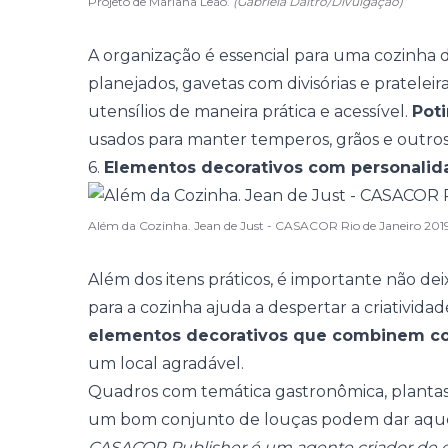
Projeto de Mariana Leão.
(Gabriela Daltro/Divulgação)
A
organização
é essencial para uma cozinha d
planejados
, gavetas com divisórias e pratele
utensílios de maneira prática e acessível.
Poti
usados para manter temperos, grãos e outros
6.
Elementos decorativos com personalid
Além da Cozinha. Jean de Just - CASACOR Rio de Janeiro 201
Além dos itens práticos, é importante não deix
para a cozinha ajuda a despertar a criativida
elementos decorativos que combinem c
um local agradável.
Quadros com temática gastronômica, planta
um bom conjunto de louças podem dar aquel
CASACOR Publisher é um agente criador de c