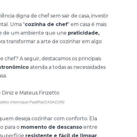
ncia digna de chef sem sair de casa, investir
tal. Uma "
cozinha de chef
" em casa é mais
-se de um ambiente que une
praticidade,
ra transformar a arte de cozinhar em algo
 chef? A seguir, destacamos os principais
stronômico
atenda a todas as necessidades
sa.
nzetto
(Henrique Padilha/CASACOR)
 quem deseja cozinhar com conforto. Ela
to para o
momento de descanso
entre
 superfície
resistente e fácil de limpar
,