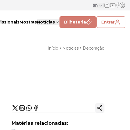
BR
issionais
Mostras
Notícias
Bilheteria
Entrar
Início
Notícias
Decoração
Copiar link
Matérias relacionadas: