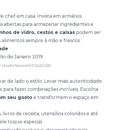
e chef em casa. Invista em
armários
iras abertas para armazenar ingredientes e
nhos de vidro, cestos e caixas
podem ser
 alimentos sempre à mão e frescos.
ade
9
(André Nazareth/CASACOR)
ar de lado o estilo. Levar mais autenticidade
de para fazer combinações incríveis. Escolha
om seu gosto
e transformem o espaço em
s,
livros de receita
, utensílios coloridos e até
e toque especial.
onteúdo exclusivo, desenvolvido pela