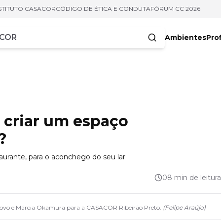
STITUTO CASACOR
CÓDIGO DE ÉTICA E CONDUTA
FÓRUM CC 2026
Ambientes
Prof
racteres
 criar um espaço
?
aurante, para o aconchego do seu lar
08 min de leitura
Trovo e Márcia Okamura para a CASACOR Ribeirão Preto.
(
Felipe Araújo
)