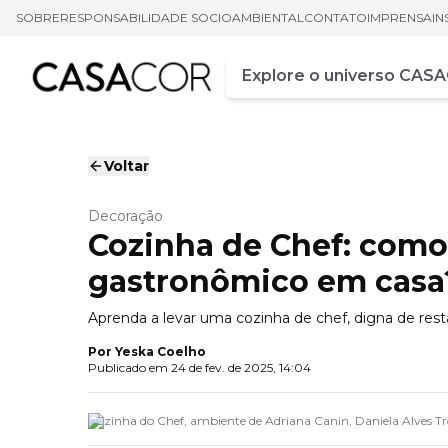
SOBRE
RESPONSABILIDADE SOCIOAMBIENTAL
CONTATO
IMPRENSA
IN
Campo de busca
Digite pelo menos três ca
Voltar
Decoração
Cozinha de Chef: como
gastronômico em casa
Aprenda a levar uma cozinha de chef, digna de rest
Por
Yeska Coelho
Publicado em
24 de fev. de 2025, 14:04
Cozinha do Chef, ambiente de Adriana Canin, Daniela Alves 