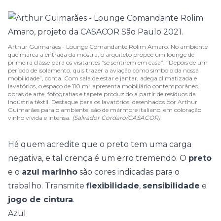
Arthur Guimarães - Lounge Comandante Rolim Amaro. No ambiente
que marca a entrada da mostra, o arquiteto propõe um lounge de
primeira classe para os visitantes “se sentirem em casa”. “Depois de um
período de isolamento, quis trazer a aviação como símbolo da nossa
mobilidade”, conta. Com sala de estar e jantar, adega climatizada e
lavatórios, o espaço de 110 m² apresenta mobiliário contemporâneo,
obras de arte, fotografias e tapete produzido a partir de resíduos da
indústria têxtil. Destaque para os lavatórios, desenhados por Arthur
Guimarães para o ambiente, são de mármore italiano, em coloração
vinho vívida e intensa.
(Salvador Cordaro/CASACOR)
Há quem acredite que o preto tem uma carga
negativa, e tal crença é um erro tremendo. O
preto
e o
azul marinho
são cores indicadas para o
trabalho. Transmite
flexibilidade
,
sensibilidade
e
jogo de cintura
.
Azul