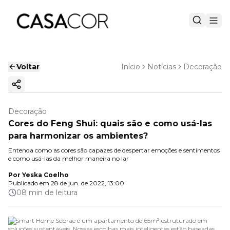
Voltar
Início
Notícias
Decoração
Copiar link
Decoração
Cores do Feng Shui: quais são e como usá-las
para harmonizar os ambientes?
Entenda como as cores são capazes de despertar emoções e sentimentos
e como usá-las da melhor maneira no lar
Por
Yeska Coelho
Publicado em
28 de jun. de 2022, 13:00
08 min de leitura
O Smart Home Sebrae é um apartamento de 65m² estruturado em
soluções sustentáveis. Nossas escolhas mais inteligentes estão baseadas