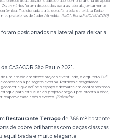
sa oferece duas possibilidades de uso: como prancha de apoio
 Os armários foram deslocados para as laterais juntamente
erâmica. Posicionada atrás do sofá, a tela da artista Deise
m as prateleiras de Jader Almeida.
(MCA Estudio/CASACOR)
s foram posicionados na lateral para deixar a
 de um amplo ambiente arejado e ventilado, o arquiteto Tufi
e conectada à paisagem externa. Pórticos e pergolados
geometria que define o espaço e demarca em contornos todo
 Destaque para estrutura do projeto chegou pré-pronta à obra,
er reaproveitada após o evento.
(Salvador
um
Restaurante Terraço
de 366 m² bastante
u tons de cobre brilhantes com peças clássicas
u equilibrada e muito elegante.