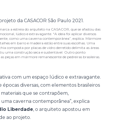
 marca a estreia do arquiteto na CASACOR, que se afastou das
cional, lúdico e extravagante. “A ideia foi aplicar diversos
resente, como uma caverna contemporânea”, explica. Mármore
 detalhes em barro e madeira estão entre suas escolhas. Uma
chia composta por placas de vidro derretido delimita as áreas
iu uma construção seca e sustentável. Outro ponto
 e as peças em mármore remanescente de pedreiras brasileiras.
ativa com um espaço lúdico e extravagante.
 épocas diversas, com elementos brasileiros
sos materiais que se contrapõem,
o uma caverna contemporânea”, explica
dio Liberdade
, o arquiteto apostou em
de ao projeto.