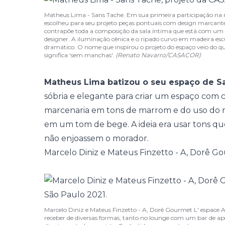
Matheus Lima - Sans Tache. Em sua primeira participação na m
escolheu para seu projeto peças pontuais com design marcante,
contrapõe toda a composição da sala íntima que está com um 
designer. A iluminação cênica e o ripado curvo em madeira esc
dramático. O nome que inspirou o projeto do espaço veio do qua
significa ‘sem manchas'.
(Renato Navarro/CASACOR)
Matheus Lima batizou o seu espaço de S
sóbria e elegante para criar um espaço com co
marcenaria em tons de marrom e do uso do ro
em um tom de bege. A ideia era usar tons qu
não enjoassem o morador.
Marcelo Diniz e Mateus Finzetto - A, Dorê G
Marcelo Diniz e Mateus Finzetto - A, Dorê Gourmet L' espace 
receber de diversas formas, tanto no lounge com um bar de apoi