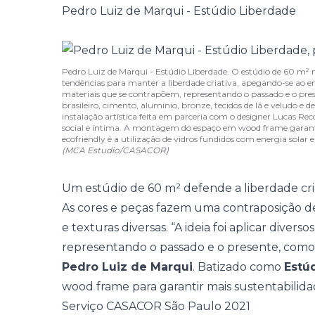
Pedro Luiz de Marqui - Estúdio Liberdade
Pedro Luiz de Marqui - Estúdio Liberdade. O estúdio de 60 m²
tendências para manter a liberdade criativa, apegando-se ao emo
materiais que se contrapõem, representando o passado e o p
brasileiro, cimento, alumínio, bronze, tecidos de lã e veludo e
instalação artística feita em parceria com o designer Lucas Rec
social e íntima. A montagem do espaço em wood frame garant
ecofriendly é a utilização de vidros fundidos com energia solar
(MCA Estudio/CASACOR)
Um estúdio de 60 m² defende a liberdade cri
As cores e peças fazem uma contraposição de
e texturas diversas. “A ideia foi aplicar diver
representando o passado e o presente, com
Pedro Luiz de Marqui
. Batizado como
Estú
wood frame
para garantir mais sustentabilida
Serviço CASACOR São Paulo 2021