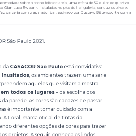
acomodada sobre o cocho feito de areia, uma esfera de 50 quilos de quartzo
co Gian Luca Ewbank, instaladas no piso do hall galeria, conduz os olhares
 faz parceria com o aparador bar, assinado por Gustavo Bittencourt e com a
o da
CASACOR São Paulo
está convidativa.
 inusitados
, os ambientes trazem uma série
rpreendem aqueles que visitam a mostra
 em todos os lugares
– da escolha dos
 da parede. As cores são capazes de passar
mas é importante tomar cuidado com a
o. A
Coral
, marca oficial de tintas da
endo diferentes opções de cores para trazer
s projetos. A seguir, conheça os lindos