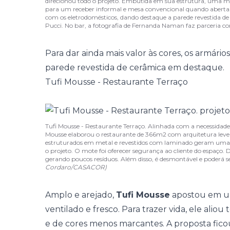
direcionou todo o projeto. Embutida em sua estrutura, uma me
para um receber informal e mesa convencional quando aberta.
com os eletrodomésticos, dando destaque a parede revestida de c
Pucci. No bar, a fotografia de Fernanda Naman faz parceria co
Para dar ainda mais valor às cores, os armário
parede revestida de cerâmica em destaque.
Tufi Mousse - Restaurante Terraço
Tufi Mousse - Restaurante Terraço. Alinhada com a necessidade
Mousse elaborou o restaurante de 366m2 com arquitetura leve 
estruturados em metal e revestidos com laminado geram uma 
o projeto. O mote foi oferecer segurança ao cliente do espaço.
gerando poucos resíduos. Além disso, é desmontável e poderá s
Cordaro/CASACOR)
Amplo e arejado,
Tufi Mousse
apostou em 
ventilado e fresco. Para trazer vida, ele alio
e de cores menos marcantes. A proposta fico