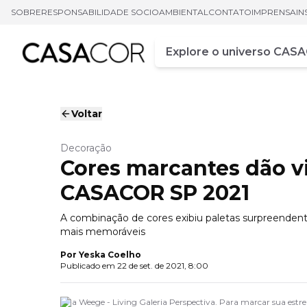
SOBRE
RESPONSABILIDADE SOCIOAMBIENTAL
CONTATO
IMPRENSA
IN
Campo de busca
Digite pelo menos três ca
Voltar
Decoração
Cores marcantes dão v
CASACOR SP 2021
A combinação de cores exibiu paletas surpreenden
mais memoráveis
Por
Yeska Coelho
Publicado em
22 de set. de 2021, 8:00
Ana Weege - Living Galeria Perspectiva. Para marcar sua estr