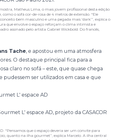
ostra, Matheus Lima, o mais jovem profissional desta edição
 como o sofá cor-de-rosa de 4 metros de extensão. “Ele
conceito bem masculino e uma pegada mais ‘dark’”, explica o
ura que envolve o espaço reforçam o clima intimista e
dro assinado pelo artista Gabriel Wickbold. Do francês,
ans Tache
, e apostou em uma atmosfera
res. O destaque principal fica para a
sa claro no sofá – este, que quase chega
e pudessem ser utilizados em casa e que
ourmet L' espace AD
AD. “Pensamos que o espaço deveria ser um convite para
o, quanto na ilha gourmet”, explica Marcelo. A ilha central