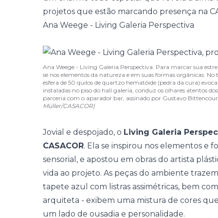
projetos que estão marcando presença na 
Ana Weege - Living Galeria Perspectiva
Ana Weege - Living Galeria Perspectiva. Para marcar sua estr
se nos elementos da natureza e em suas formas orgânicas. No t
esfera de 50 quilos de quartzo hematóide (pedra da cura) evoc
instaladas no piso do hall galeria, conduz os olhares atentos d
parceria com o aparador bar, assinado por Gustavo Bittencourt
Müller/CASACOR)
Jovial e despojado, o
Living Galeria Perspec
CASACOR
. Ela se inspirou nos elementos e
sensorial, e apostou em obras do artista plás
vida ao projeto. As peças do ambiente traze
tapete azul com listras assimétricas, bem co
arquiteta - exibem uma mistura de cores qu
um lado de ousadia e personalidade.