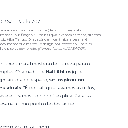
iteta apresenta um ambiente (de 17 m²) que ganhou
impeza, purificação. “É no hall que lavamos as mãos, tiramos
diz Kika Tiengo. O lavatório em cerâmica artesanal é
 movimento que marcou o design pós-moderno. Entre as
l e o piso de demolição.
(Renato Navarro/CASACOR)
 trouxe uma atmosfera de pureza para o
 simples. Chamado de
Hall Abluo
(que
ngo
, autora do espaço,
se inspirou no
s atuais
. “É no hall que lavamos as mãos,
s e entramos no ninho”, explica. Para isso,
tesanal como ponto de destaque.