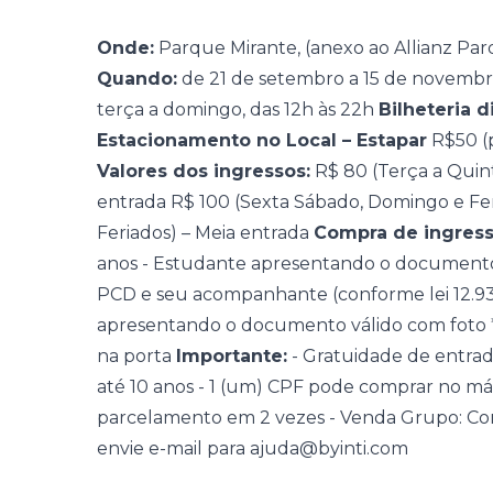
Onde:
Parque Mirante, (anexo ao Allianz Pa
Quando:
de 21 de setembro a 15 de novemb
terça a domingo, das 12h às 22h
Bilheteria di
Estacionamento no Local – Estapar
R$50 (p
Valores dos ingressos:
R$ 80 (Terça a Quinta
entrada R$ 100 (Sexta Sábado, Domingo e Fe
Feriados) – Meia entrada
Compra de ingress
anos - Estudante apresentando o documento
PCD e seu acompanhante (conforme lei 12.933/
apresentando o documento válido com foto 
na porta
Importante:
- Gratuidade de entra
até 10 anos - 1 (um) CPF pode comprar no máxi
parcelamento em 2 vezes - Venda Grupo: Com
envie e-mail para ajuda@byinti.com