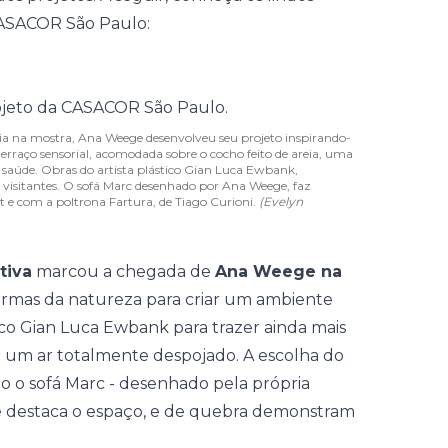
CASACOR São Paulo:
eia na mostra, Ana Weege desenvolveu seu projeto inspirando-
erraço sensorial, acomodada sobre o cocho feito de areia, uma
a saúde. Obras do artista plástico Gian Luca Ewbank,
os visitantes. O sofá Marc desenhado por Ana Weege, faz
 e com a poltrona Fartura, de Tiago Curioni.
(Evelyn
tiva
marcou a chegada de
Ana Weege na
 formas da natureza para criar um ambiente
tico Gian Luca Ewbank para trazer ainda mais
m um ar totalmente despojado. A escolha do
mo o sofá Marc - desenhado pela própria
e destaca o espaço, e de quebra demonstram