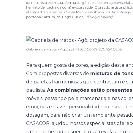
da natureza e em suas formas orgânicas. No terraço sensorial, 
hematóide (pedra da cura) evoca saúde. Obras do artista plásti
atentos dos visitantes. O sofá Marc desenhado por Ana Weege,
poltrona Fartura, de Tiago Curioni.
(
Evelyn Müller
)
Gabriela de Matos - Agô.
(Salvador Cordaro/CASACOR)
Para quem gosta de cores, a edição deste an
Com propostas diversas de
misturas de tons
de paletas harmoniosas que contrastam e su
paulista.
As combinações estão presentes
móveis, passando pela marcenaria e nas cores
emoções e trazer personalidade ao espaço, 
dosagem, para não criar um ambiente pesad
CASACOR, ajudou nossos especialistas oferec
um charme todo especial que revela a alma do