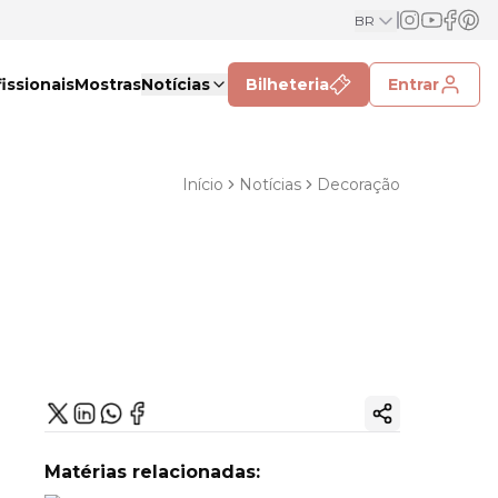
BR
issionais
Mostras
Notícias
Bilheteria
Entrar
Início
Notícias
Decoração
Copiar link
Matérias relacionadas: