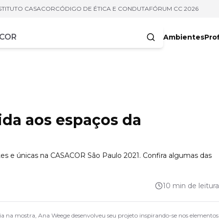
STITUTO CASACOR
CÓDIGO DE ÉTICA E CONDUTA
FÓRUM CC 2026
Ambientes
Prof
racteres
ida aos espaços da
tes e únicas na CASACOR São Paulo 2021. Confira algumas das
10 min de leitura
eia na mostra, Ana Weege desenvolveu seu projeto inspirando-se nos elementos