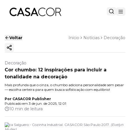
Voltar
Início
Notícias
Decoração
Copiar link
Decoração
Cor chumbo: 12 inspirações para incluir a
tonalidade na decoração
Mais profunda que o cinza, o chumbo adiciona personalidade sem pesar
— escolha certeira para quem busca sofisticação com equilíbrio!
Por
CASACOR Publisher
Publicado em
3 de jun. de 2025, 12:01
10 min de leitura
Érica Salguero - Cozinha Industrial. CASACOR São Paulo 2017.
(
Evelyn
Muller
)