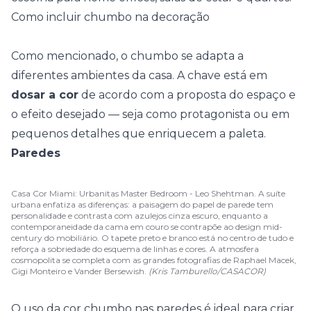
Como incluir chumbo na decoração
Como mencionado, o chumbo se adapta a
diferentes ambientes da casa. A chave está em
dosar a cor
de acordo com a proposta do espaço e
o efeito desejado — seja como protagonista ou em
pequenos detalhes que enriquecem a paleta.
Paredes
Casa Cor Miami: Urbanitas Master Bedroom - Leo Shehtman. A suíte
urbana enfatiza as diferenças: a paisagem do papel de parede tem
personalidade e contrasta com azulejos cinza escuro, enquanto a
contemporaneidade da cama em couro se contrapõe ao design mid-
century do mobiliário. O tapete preto e branco está no centro de tudo e
reforça a sobriedade do esquema de linhas e cores. A atmosfera
cosmopolita se completa com as grandes fotografias de Raphael Macek,
Gigi Monteiro e Vander Bersewish.
(Kris Tamburello/CASACOR)
O uso da cor chumbo nas paredes é ideal para criar