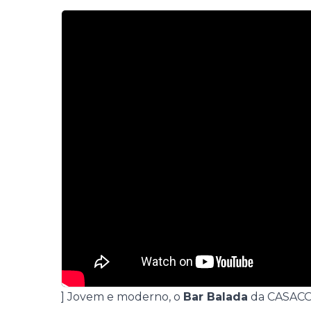
] Jovem e moderno, o
Bar Balada
da
CASACOR