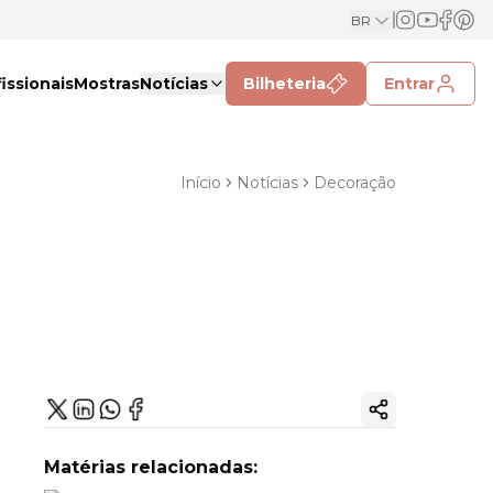
BR
issionais
Mostras
Notícias
Bilheteria
Entrar
Início
Notícias
Decoração
Copiar link
Matérias relacionadas: