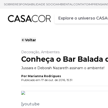
SOBRE
RESPONSABILIDADE SOCIOAMBIENTAL
CONTATO
IMPRENSA
IN
Campo de busca
Digite pelo menos três ca
Voltar
Decoração, Ambientes
Conheça o Bar Balada
Jussara e Deborah Nazareth assinam o ambiente!
Por
Marianna Rodrigues
Publicado em
17 de out. de 2016, 15:31
[youtube