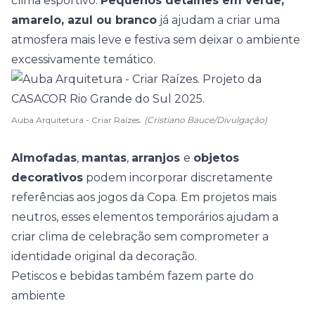
clima esportivo.
Pequenos detalhes em verde,
amarelo, azul ou branco
já ajudam a criar uma
atmosfera mais leve e festiva sem deixar o ambiente
excessivamente temático.
Auba Arquitetura - Criar Raízes.
(Cristiano Bauce/Divulgação)
Almofadas
,
mantas
,
arranjos
e
objetos
decorativos
podem incorporar discretamente
referências aos jogos da Copa. Em
projetos mais
neutros
, esses elementos temporários ajudam a
criar clima de celebração sem comprometer a
identidade original da decoração.
Petiscos e bebidas também fazem parte do
ambiente