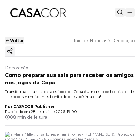
Voltar
Início
Notícias
Decoração
Copiar link
Decoração
Como preparar sua sala para receber os amigos
nos jogos da Copa
Transformar sua sala para os jogos da Copa é um gesto de hospitalidade
— e pode ser muito mais bonito do que você imagina!
Por
CASACOR Publisher
Publicado em
28 de mai. de 2026, 19:00
08 min de leitura
Ana Maria Miller, Elisa Torres e Tainá Torres - PERMANE(SER). Projeto da
CASACOR Goiás 2026.
(
Edgard César
/
Divulgação
)